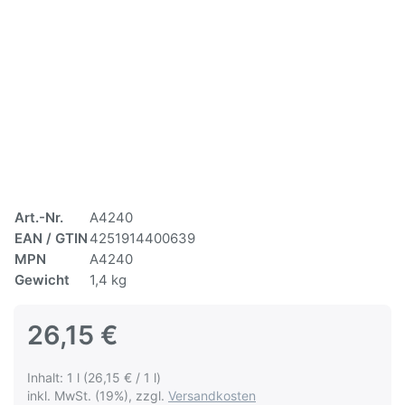
Art.-Nr.
A4240
EAN / GTIN
4251914400639
MPN
A4240
Gewicht
1,4 kg
26,15 €
Inhalt: 1 l (26,15 € / 1 l)
inkl. MwSt. (19%), zzgl.
Versandkosten