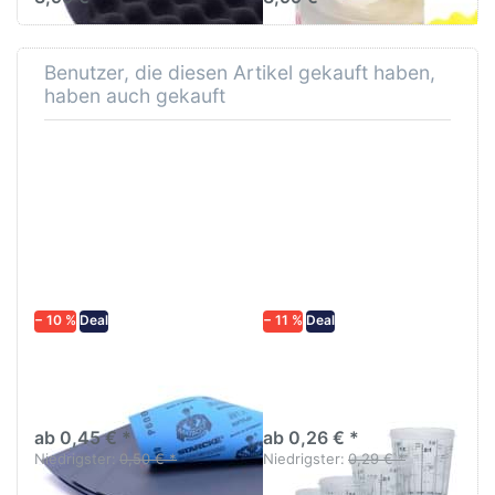
Benutzer, die diesen Artikel gekauft haben,
haben auch gekauft
− 10 %
Deal
− 11 %
Deal
Schleifpapier
Lackmischbecher PVC
wasserfest in
mit Skala Diverse
diversen Körnungen
größen
ab 0,45 € *
ab 0,26 € *
Niedrigster:
0,50 € *
Niedrigster:
0,29 € *