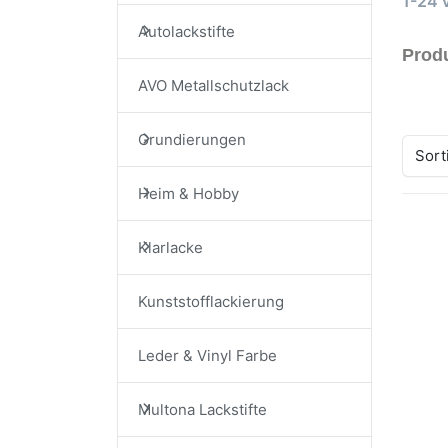
1-24
Autolackstifte
Produ
AVO Metallschutzlack
Grundierungen
Sort
Heim & Hobby
Drü
Klarlacke
EN
Op
Kunststofflackierung
Hi
Ro
La
Leder & Vinyl Farbe
Sp
Aus
Mo
Dup
Multona Lackstifte
Hit
Lac