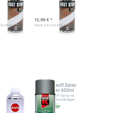
s
innovatives
tlacksystem
Dickschichtlacksystem
ktage
3-5 Werktage
*
12,99 € *
(32,48 € * / 1 l)
Inhalt: 0,4 l (32,48 € * / 1 l)
Drücken
Sie
ENTER
für mehr
Optionen
zu AutoK
Auspuff
Spray
800C°
silber
400ml
eizer Spray
AutoK Auspuff Spray
800C° silber 400ml
 Abbeizer zur
Auto-K Auspuff-Spray ist
 alter Lack und
ein hochhitzebestän­diger
ten
Speziallack für
ieferbar
3-5 Werktage
Auspuffanlagen
11,95 € *