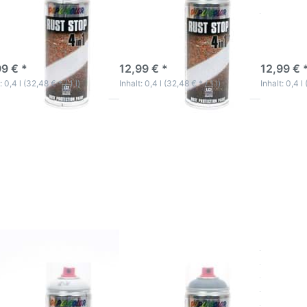
minrot
eisengrau
lichtgrau
vatives
innovatives
innovative
schichtlacksystem
Dickschichtlacksystem
Dickschich
-5 Werktage
3-5 Werktage
3-5 Wer
99 € *
12,99 € *
12,99 € 
: 0,4 l (32,48 € * / 1 l)
Inhalt: 0,4 l (32,48 € * / 1 l)
Inhalt: 0,4 l 
cken Sie
Drücken Sie
Drücken 
TER für
ENTER für
ENTER f
mehr
mehr
mehr
ionen zu
Optionen zu
Optionen
stschutz
Rostschutz
Rostschu
ck Spray
Lack Spray
Lack Spr
rühdose
Sprühdose 4
Sprühdos
4 in 1
in 1
in 1
ustrielack
Industrielack
Industriel
st Stop
Rust Stop
Rust St
AL 9010
DB701
DB702
einweiß
Eisenglimmer
Eisenglim
tschutz Lack
Rostschutz Lack
Rostsch
ay Sprühdose 4 in
Spray Sprühdose 4 in
Spray Sp
dustrielack Rust
1 Industrielack Rust
1 Indust
p RAL 9010
Stop DB701
Stop DB
nweiß
Eisenglimmer
Eisengl