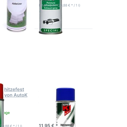
Inhalt: 0,4 l (29,88 € * / 1 l)
Drücken
Sie
r
ENTER für
mehr
Optionen
zu
y
Lackspray
hitzefest
t
650°C
blau von
AutoK
y hitzefest
Lackspray hitzefest
ot von AutoK
650°C blau von
AutoK
ktage
3-5 Werktage
11,95 € *
(29,88 € * / 1 l)