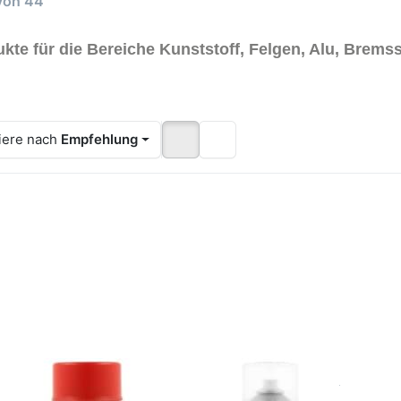
von
44
kte für die Bereiche Kunststoff, Felgen, Alu, Bremss
iere nach
Empfehlung
cken Sie
Drücken
Drücken S
TER für
Sie ENTER
ENTER fü
mehr
für mehr
mehr
tionen
Optionen
Optione
zu
zu Presto
zu Dupli
tzefest
Aufkleber-
Color
t 300°C
Entferner
Kunststo
ckspray
500ml
Reiniger
rühlack
enfernt
Antistatis
pufflack
reste auf
Spray
torlack
Metall
150ml
li-Color
Glas Holz
zefest Rot 300°C
Presto Aufkleber-
Dupli Co
Stein
kspray Sprühlack
Entferner 500ml
Reiniger