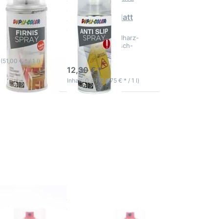
50ml
Rutsch Spray
Transparent Matt
ches
mittel für
Boot
Kunststoffe
modifizierter Acrylharz-
ktage
Lack mit Anti-Rutsch-
Partikeln
3-5 Werktage
 (51,00 € * / 1 l)
12,30 € *
Inhalt: 0,4 l (30,75 € * / 1 l)
Sie
Drücken Sie
ür
ENTER für
mehr
 zu
Optionen zu
tz
Rostschutz
ay
Lack Spray
se
Sprühdose
4 in 1
ack
Industrielack
op
Rust Stop
4
RAL 3000
ge
feuerrot
utz Lack
Rostschutz Lack
rühdose 4 in
Spray Sprühdose 4 in
rielack Rust
1 Industrielack Rust