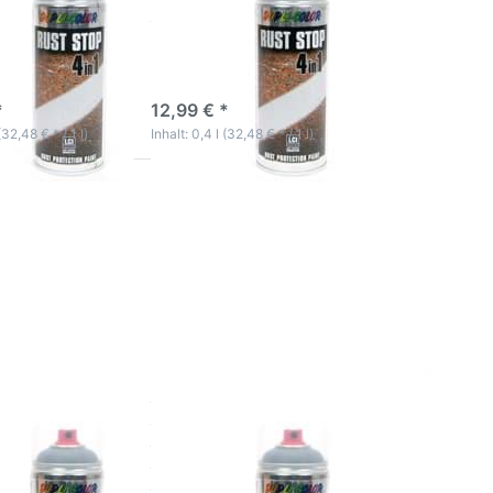
schokobraun
s
innovatives
tlacksystem
Dickschichtlacksystem
ktage
3-5 Werktage
*
12,99 € *
(32,48 € * / 1 l)
Inhalt: 0,4 l (32,48 € * / 1 l)
Sie
Drücken Sie
ür
ENTER für
mehr
 zu
Optionen zu
tz
Rostschutz
ay
Lack Spray
e 4
Sprühdose 4
in 1
ack
Industrielack
op
Rust Stop
DB703
mer
Eisenglimmer
utz Lack
Rostschutz Lack
rühdose 4 in
Spray Sprühdose 4 in
rielack Rust
1 Industrielack Rust
702
Stop DB703
immer
Eisenglimmer