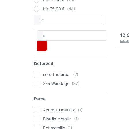
Sto
bis 25,00 €
hel
inno
von
Preisspanne
Dick
-
3
bis
12,
Inhalt
Drü
Lieferzeit
EN
Lieferzeit
Opt
sofort lieferbar
Ro
La
Sp
3-5 Werktage
Ind
Farbe
Ru
Farbe
RA
ka
Ros
Azurblau metallic
Spr
Blaulila metallic
1 In
Sto
Rot metallic