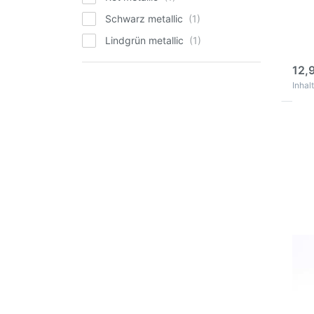
kar
Schwarz metallic
inno
Dick
Lindgrün metallic
3
12,
Inhalt
Drü
EN
Opt
Ro
La
Sp
Ind
Ru
R
r
Ros
Spr
1 In
Sto
rei