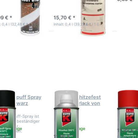
schichtlacksystem
Nachbildung auf
beschädigten
-5 Werktage
3-5 Werktage
Kunststoffteilen
99 € *
15,70 € *
: 0,4 l (32,48 € * / 1 l)
Inhalt: 0,4 l (39,25 € * / 1 l)
ücken
Drücken
Drücken
Sie
Sie
Sie
NTER
ENTER für
ENTER fü
 mehr
mehr
mehr
ionen
Optionen
Optionen
AutoK
zu
zu
spuff
Lackspray
Lackspra
pray
hitzefest
hitzefest
50C°
300°C
300°C ro
hwarz
Klarlack
von
00ml
von
AutoK
AutoK
oK Auspuff Spray
Lackspray hitzefest
Lackspra
C° schwarz
300°C Klarlack von
300°C r
0ml
AutoK
-K Auspuff-Spray ist
hochhitzebestän­diger
3-5 Wer
allack für
-5 Werktage
3-5 Werktage
11,95 € *
uffanlagen.
5 € *
11,95 € *
Inhalt: 0,4 l 