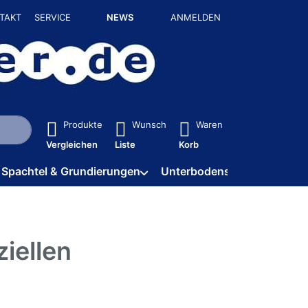
TAKT
SERVICE
NEWS
ANMELDEN
isch erste Ergebnisse. Drücken Sie die Eingabetaste, um alle 
Produkte
Wunsch
Waren
Vergleichen
Liste
Korb
Spachtel & Grundierungen
Unterbodenschutz / HV
iellen