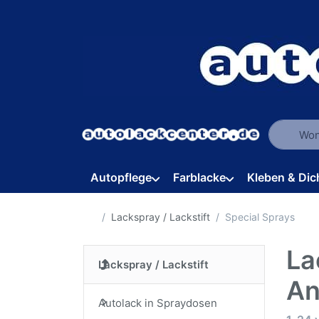
Geben Sie
Autopflege
Farblacke
Kleben & Dic
Startseite
Lackspray / Lackstift
Special Sprays
La
Lackspray / Lackstift
An
Autolack in Spraydosen
Suche