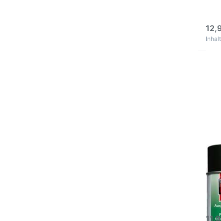
Dick
3
12,
Inhalt
Dr
E
für
Opt
zu 
Au
S
6
sc
4
Aut
650
40
Auto
ein 
Spezi
3
Ausp
11,9