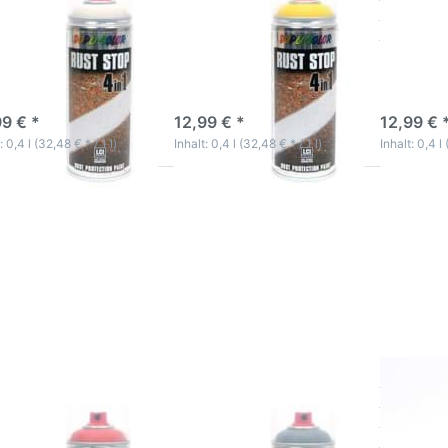
p RAL 1015
Stop RAL 1021
Stop RA
lelfenbein
rapsgelb
reinoran
vatives
innovatives
innovative
schichtlacksystem
Dickschichtlacksystem
Dickschich
-5 Werktage
3-5 Werktage
3-5 Wer
99 € *
12,99 € *
12,99 € 
: 0,4 l (32,48 € * / 1 l)
Inhalt: 0,4 l (32,48 € * / 1 l)
Inhalt: 0,4 l 
cken Sie
Drücken Sie
Drücken 
TER für
ENTER für
ENTER f
mehr
mehr
mehr
ionen zu
Optionen zu
Optionen
stschutz
Rostschutz
Rostschu
ck Spray
Lack Spray
Lack Spr
rühdose
Sprühdose
Sprühdo
4 in 1
4 in 1
4 in 1
ustrielack
Industrielack
Industriel
st Stop
Rust Stop
Rust St
L 3002
RAL 7011
RAL 703
rminrot
eisengrau
lichtgra
tschutz Lack
Rostschutz Lack
Rostsch
ay Sprühdose 4 in
Spray Sprühdose 4 in
Spray Sp
dustrielack Rust
1 Industrielack Rust
1 Indust
p RAL 3002
Stop RAL 7011
Stop RA