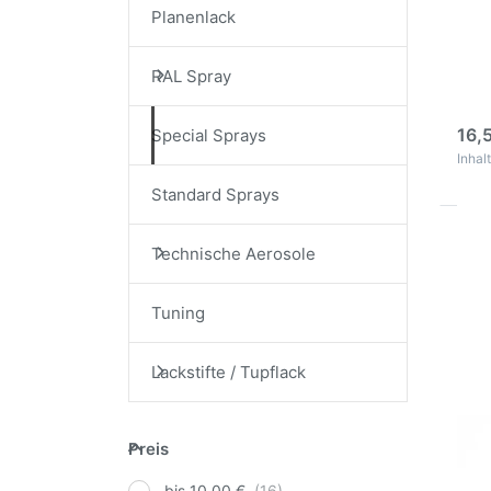
Aus
Planenlack
Mot
Spezi
RAL Spray
ausg
3
16,
Special Sprays
Inhalt
Standard Sprays
Drü
Technische Aerosole
EN
Opt
Ro
Tuning
La
Sp
Lackstifte / Tupflack
Ind
Ru
R
hel
Preis
Ros
Preis
Spr
1 In
bis 10,00 €