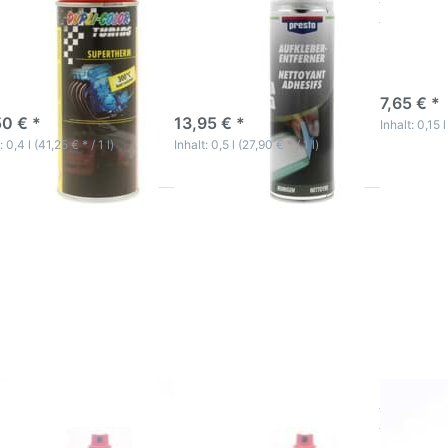
pufflack
enfernt reste auf
Spray 1
orlack Dupli-Color
Metall Glas Holz Stein
Antistatis
Reinigungs
al Lack für Hitze
Aufkleber Entfernerspray
Fahrzeug-
esetzten Oberflächen
3-5 Wer
-5 Werktage
3-5 Werktage
7,65 € *
50 € *
13,95 € *
Inhalt: 0,15 l
: 0,4 l (41,25 € * / 1 l)
Inhalt: 0,5 l (27,90 € * / 1 l)
cken Sie
Drücken Sie
Drücken 
TER für
ENTER für
ENTER f
mehr
mehr
mehr
ionen zu
Optionen zu
Optionen
stschutz
Rostschutz
Rostschu
ck Spray
Lack Spray
Lack Spr
rühdose
Sprühdose
Sprühdo
4 in 1
4 in 1
4 in 1
ustrielack
Industrielack
Industriel
st Stop
Rust Stop
Rust St
AL 1015
RAL 1021
RAL 200
lelfenbein
rapsgelb
reinoran
tschutz Lack
Rostschutz Lack
Rostsch
ay Sprühdose 4 in
Spray Sprühdose 4 in
Spray Sp
dustrielack Rust
1 Industrielack Rust
1 Indust