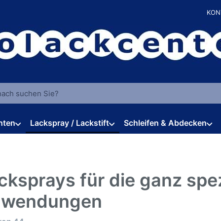
KON
 einen Suchbegriff ein. Während Sie tippen, erscheinen automat
hten
Lackspray / Lackstift
Schleifen & Abdecken
cksprays für die ganz spez
wendungen
rgebnisse: