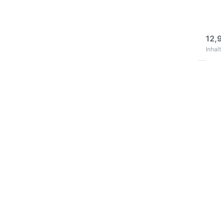
inno
Dick
3
12,
Inhalt
Dr
EN
Op
Ro
La
Spr
Ind
R
Eis
Ros
Spr
1 In
Sto
Eis
inno