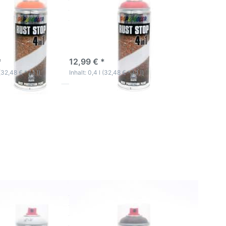
L 2004
Stop RAL 3000
ge
feuerrot
s
innovatives
tlacksystem
Dickschichtlacksystem
ktage
3-5 Werktage
*
12,99 € *
(32,48 € * / 1 l)
Inhalt: 0,4 l (32,48 € * / 1 l)
Sie
Drücken Sie
ür
ENTER für
mehr
 zu
Optionen zu
tz
Rostschutz
ay
Lack Spray
se
Sprühdose 4
in 1
ack
Industrielack
op
Rust Stop
5
RAL 8017
u
schokobraun
utz Lack
Rostschutz Lack
rühdose 4 in
Spray Sprühdose 4 in
rielack Rust
1 Industrielack Rust
L 7035
Stop RAL 8017