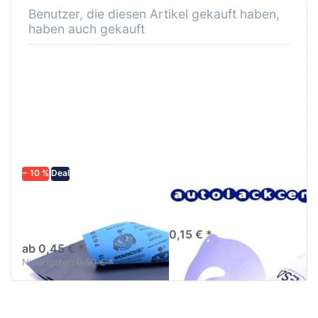
Benutzer, die diesen Artikel gekauft haben,
haben auch gekauft
− 10 %
Deal
Schleifpapier
Lacksiebe, Faltsiebe,
wasserfest in
Farbsiebe, 190µm
diversen Körnungen
0,15 € *
ab 0,45 € *
Niedrigster:
0,50 € *