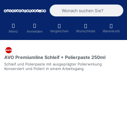
Geben Sie einen Suchbegriff ein. Währ
Vergleichen
Wunschliste
Warenkorb
Menü
Anmelden
AVO Premiumline Schleif + Polierpaste 250ml
Schleif und Polierpaste mit ausgeprägter Polierwirkung
Konserviert und Poliert in einem Arbeitsgang