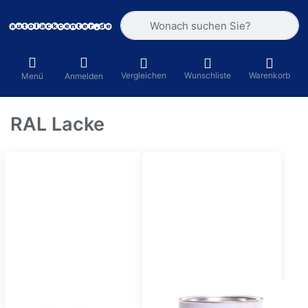
Geben Sie einen Suchbegriff ein. Währ
Vergleichen
Wunschliste
Warenkorb
Menü
Anmelden
RAL Lacke
2K Acryllacke
Basislacke