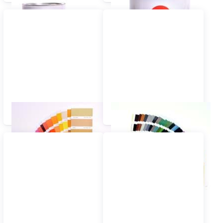
Kunstharzlacke
Nitrolacke