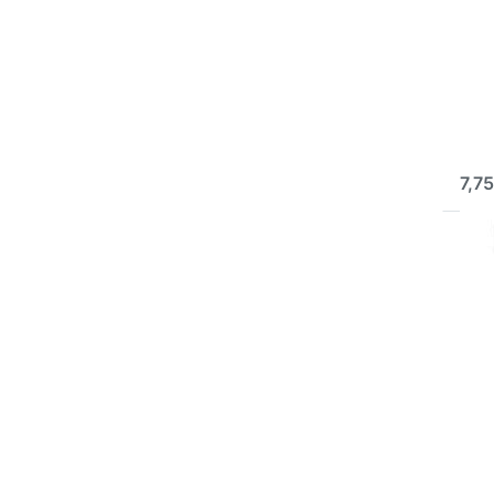
AVO
Ø 7
P18
Perf
Grob
Hoch
so
7,75
D
E
meh
Sch
Ø
AVO
Ø 7
P3