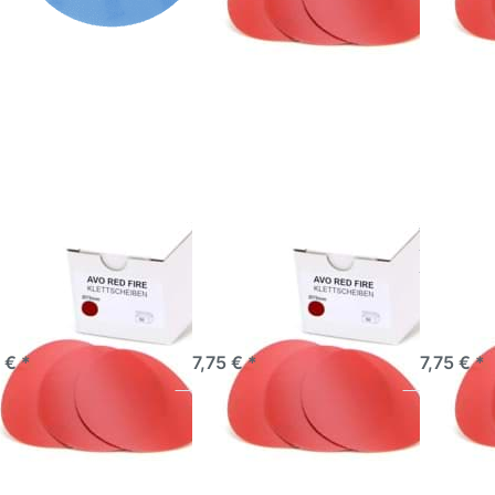
rücken Sie
Drücken Sie
Drücken
NTER für
ENTER für
ENTER 
r Optionen
mehr Optionen
mehr Opt
zu AVO
zu AVO
zu A
leifscheiben
Schleifscheiben
Schleifsc
 75mm Red
Ø 75mm Red
Ø 75mm
ire P1200
Fire P1500
Fire P
 Schleifscheiben
AVO Schleifscheiben
AVO Sch
5mm Red Fire
Ø 75mm Red Fire
Ø 75mm 
00
P1500
P400
ekte Ergebnisse – vom
Perfekte Ergebnisse – vom
Perfekte E
schliff bis zum
Grobschliff bis zum
Grobschlif
glanz-Finish
Hochglanz-Finish
Hochglanz-
fort lieferbar
sofort lieferbar
sofort l
 € *
7,75 € *
7,75 € *
rücken Sie
Drücken Sie
Drücken
NTER für
ENTER für
ENTER 
r Optionen
mehr Optionen
mehr Opt
zu AVO
zu AVO
zu A
leifscheiben
Schleifscheiben
Schleifsc