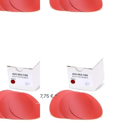
 Sie
Drücken Sie
für
ENTER für
ionen
mehr Optionen
VO
zu AVO
heiben
Schleifscheiben
 Red
Ø 75mm Red
400
Fire P500
leifscheiben
AVO Schleifscheiben
Red Fire
Ø 75mm Red Fire
P500
rgebnisse – vom
Perfekte Ergebnisse – vom
f bis zum
Grobschliff bis zum
Finish
Hochglanz-Finish
ieferbar
sofort lieferbar
7,75 € *
 Sie
Drücken Sie
für
ENTER für
ionen
mehr Optionen
VO
zu AVO
heiben
Schleifscheiben