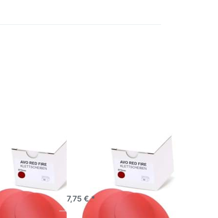
 Sie
Drücken Sie
für
ENTER für
ionen
mehr Optionen
VO
zu AVO
heiben
Schleifscheiben
 Red
Ø 75mm Red
100
Fire P120
leifscheiben
AVO Schleifscheiben
Red Fire
Ø 75mm Red Fire
P120
rgebnisse – vom
Perfekte Ergebnisse – vom
f bis zum
Grobschliff bis zum
Finish
Hochglanz-Finish
ieferbar
sofort lieferbar
7,75 € *