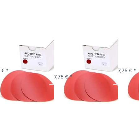
 75mm Red
Ø 75mm Red
Ø 75mm
Fire P60
Fire P600
Fire P
 Schleifscheiben
AVO Schleifscheiben
AVO Sch
5mm Red Fire P60
Ø 75mm Red Fire
Ø 75mm 
P600
ekte Ergebnisse – vom
Perfekte E
schliff bis zum
Grobschlif
Perfekte Ergebnisse – vom
glanz-Finish
Hochglanz-
Grobschliff bis zum
fort lieferbar
sofort l
Hochglanz-Finish
sofort lieferbar
 € *
7,75 € *
7,75 € *
rücken Sie
Drücken Sie
Drücken
NTER für
ENTER für
ENTER 
r Optionen
mehr Optionen
mehr Opt
zu AVO
zu AVO
zu A
leifscheiben
Schleifscheiben
Schleifsc
 75mm Red
Ø 75mm Red
Ø 75mm
Fire P180
Fire P220
Fire P