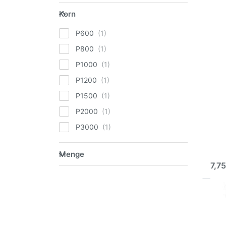
Korn
D
Korn
E
meh
P600
Sch
Ø
P800
F
P1000
P1200
P1500
AVO
Ø 7
P2000
P12
P3000
Perf
Grob
Menge
Hoch
so
Menge
7,75
D
E
meh
Sch