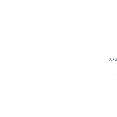
Ø
AVO
Ø 7
Perf
Grob
Hoch
so
7,75
D
E
meh
Sch
Ø