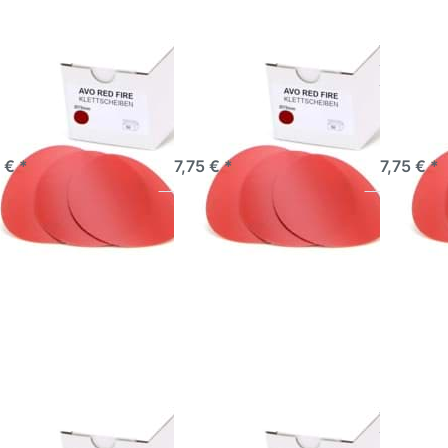
 Schleifscheiben
AVO Schleifscheiben
AVO Sch
5mm Red Fire
Ø 75mm Red Fire
Ø 75mm 
0
P220
P240
ekte Ergebnisse – vom
Perfekte Ergebnisse – vom
Perfekte E
schliff bis zum
Grobschliff bis zum
Grobschlif
glanz-Finish
Hochglanz-Finish
Hochglanz-
fort lieferbar
sofort lieferbar
sofort l
 € *
7,75 € *
7,75 € *
rücken Sie
Drücken Sie
Drücken
NTER für
ENTER für
ENTER 
r Optionen
mehr Optionen
mehr Opt
zu AVO
zu AVO
zu A
leifscheiben
Schleifscheiben
Schleifsc
 75mm Red
Ø 75mm Red
Ø 75mm
Fire P320
Fire P40
Fire P
 Schleifscheiben
AVO Schleifscheiben
AVO Sch
5mm Red Fire
Ø 75mm Red Fire P40
Ø 75mm 
20
P150
Perfekte Ergebnisse – vom