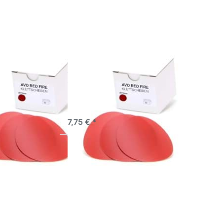
 Red
Ø 75mm Red
80
Fire P800
leifscheiben
AVO Schleifscheiben
Red Fire P80
Ø 75mm Red Fire
P800
rgebnisse – vom
f bis zum
Perfekte Ergebnisse – vom
Finish
Grobschliff bis zum
ieferbar
Hochglanz-Finish
sofort lieferbar
7,75 € *
 Sie
Drücken Sie
für
ENTER für
ionen
mehr Optionen
VO
zu AVO
heiben
Schleifscheiben
 Red
Ø 75mm Red
240
Fire P280