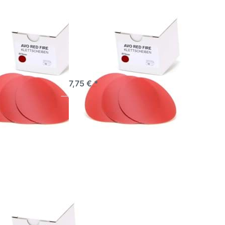
leifscheiben
AVO Schleifscheiben
Red Fire
Ø 75mm Red Fire
P280
rgebnisse – vom
Perfekte Ergebnisse – vom
f bis zum
Grobschliff bis zum
Finish
Hochglanz-Finish
ieferbar
sofort lieferbar
7,75 € *
 Sie
für
ionen
VO
heiben
 Red
150
leifscheiben
Red Fire