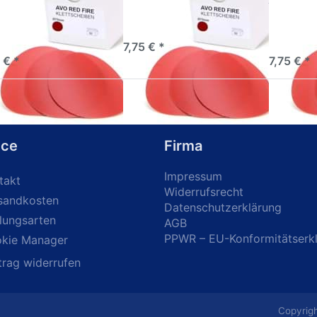
Grobschliff bis zum
ekte Ergebnisse – vom
Hochglanz-Finish
schliff bis zum
sofort lieferbar
glanz-Finish
fort lieferbar
sofort l
7,75 € *
 € *
7,75 € *
ice
Firma
Impressum
takt
Widerrufsrecht
sandkosten
Datenschutzerklärung
lungsarten
AGB
PPWR – EU-Konformitätserk
kie Manager
trag widerrufen
Copyrigh