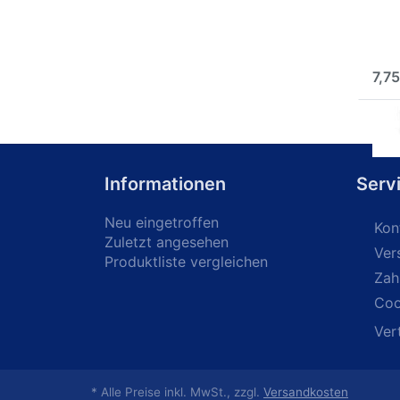
Perf
Grob
Hoch
so
7,75
Informationen
Serv
Neu eingetroffen
Kon
Zuletzt angesehen
Ver
Produktliste vergleichen
Zah
Coo
Ver
* Alle Preise inkl. MwSt., zzgl.
Versandkosten