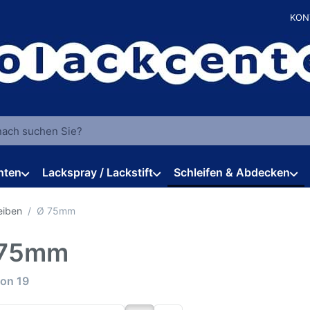
KON
 einen Suchbegriff ein. Während Sie tippen, erscheinen automat
hten
Lackspray / Lackstift
Schleifen & Abdecken
eiben
Ø 75mm
 75mm
rgebnisse:
on
19