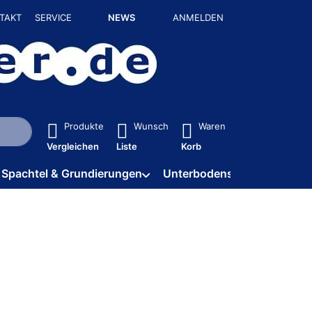
TAKT
SERVICE
NEWS
ANMELDEN
isch erste Ergebnisse. Drücken Sie die Eingabetaste, um alle 
Produkte
Wunsch
Waren
Vergleichen
Liste
Korb
Spachtel & Grundierungen
Unterbodenschutz / HV