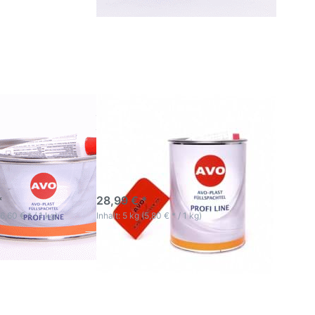
mehr
n
Optionen
zu AVO
Plast
el
Füllspachtel
5kg inkl.
Härter
st
AVO Plast
tel 2kg inkl.
Füllspachtel 5kg inkl.
Härter
ktage
3-5 Werktage
*
28,99 € *
(6,60 € * / 1 kg)
Inhalt: 5 kg (5,80 € * / 1 kg)