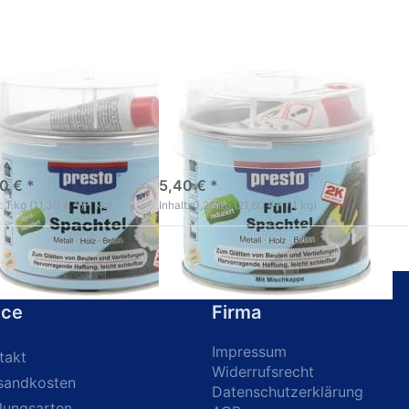
1000g
250g
sto Füllspachtel
Presto Füllspachtel
0g
250g
Einfache Verarbeitung ,
sehr gute Haftung
-5 Werktage
3-5 Werktage
0 € *
5,40 € *
: 1 kg (11,30 € * / 1 kg)
Inhalt: 0,25 kg (21,60 € * / 1 kg)
ice
Firma
Impressum
takt
Widerrufsrecht
sandkosten
Datenschutzerklärung
lungsarten