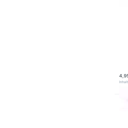
Op
zu
Fül
Aut
250
Auto
Ausg
Uneb
3
4,9
Inhalt
Drü
EN
Op
zu
Fül