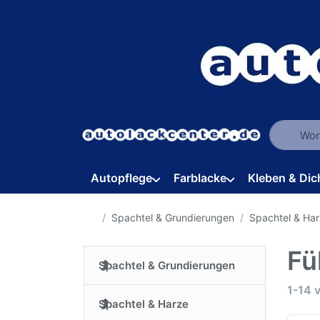
Geben Sie
Autopflege
Farblacke
Kleben & Dic
Startseite
Spachtel & Grundierungen
Spachtel & Ha
Fü
Spachtel & Grundierungen
Suche
1-14
Spachtel & Harze