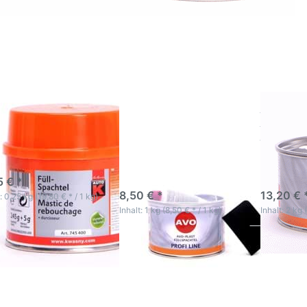
mehr
mehr
mehr
tionen
Optionen
Optione
 AutoK
zu AVO
zu AVO
lspachtel
Plast
Plast
250g
Füllspachtel
Füllspacht
1kg inkl.
2kg inkl.
Härter
Härter
oK Füllspachtel
AVO Plast
AVO Pla
g
Füllspachtel 1kg inkl.
Füllspach
Härter
Härter
K Füllspachtel ist zum
leichen und Füllen von
enheiten
-5 Werktage
3-5 Werktage
3-5 Wer
5 € *
8,50 € *
13,20 € 
: 0,25 kg (19,80 € * / 1 kg)
Inhalt: 1 kg (8,50 € * / 1 kg)
Inhalt: 2 kg 
cken Sie
Drücken Sie
TER für
ENTER für
mehr
mehr
tionen
Optionen
 Presto
zu Presto
lspachtel
Füllspachtel