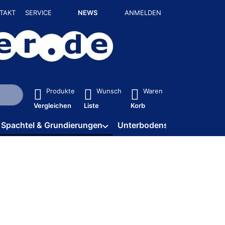
TAKT
SERVICE
NEWS
ANMELDEN
isch erste Ergebnisse. Drücken Sie die Eingabetaste, um alle 
Produkte
Wunsch
Waren
Vergleichen
Liste
Korb
Spachtel & Grundierungen
Unterbodenschutz / HV