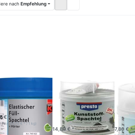
iere nach
Empfehlung
cken Sie
Drücken Sie
Drücke
TER für
ENTER für mehr
ENTER f
mehr
Optionen zu
Option
tionen
Presto
Füllspa
 AutoK
Kunststoffspachtel
Spach
stischer
Kunststoff
Polyester
lspachtel
Spachtel Prestolith
Presto
1000g
elastic 1kg
Presto
oK Elastischer
Presto
Füllspac
lspachtel 1000g
Kunststoffspachtel
Polyeste
Kunststoff Spachtel
Presto 
K Elastischer
pachtel ist mit
Prestolith elastic 1kg
Prestolit
llpulver durchmischt
Zum Füllen von Kratzern
zweikompo
-5 Werktage
und Beschädigungen und
Polyester-
5 € *
zur Nachbehandlung
Ziehspacht
sofort lieferbar
3-5 Wer
geklebter Kunststoffteile.
: 1 kg (11,75 € * / 1 kg)
14,80 € *
7,80 € *