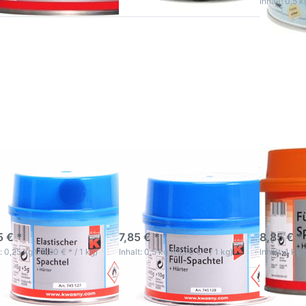
Inhalt: 0,5 k
cken Sie
Drücken Sie
Drücken S
TER für
ENTER für
ENTER fü
mehr
mehr
mehr
tionen
Optionen
Optione
 AutoK
zu AutoK
zu Auto
stischer
Elastischer
Füllspacht
lspachtel
Füllspachtel
1 kg
250g
500g
oK Elastischer
AutoK Elastischer
AutoK Fü
lspachtel 250g
Füllspachtel 500g
kg
K Elastischer
AutoK Elastischer
AutoK Füll
pachtel ist mit
Füllspachtel ist mit
Ausgleiche
llpulver durchmischt
Metallpulver durchmischt
Unebenhei
-5 Werktage
3-5 Werktage
3-5 Wer
5 € *
7,85 € *
8,85 € *
: 0,25 kg (19,80 € * / 1 kg)
Inhalt: 0,5 kg (15,70 € * / 1 kg)
Inhalt: 1 kg 
cken Sie
Drücken Sie
Drücken S
TER für
ENTER für
ENTER fü