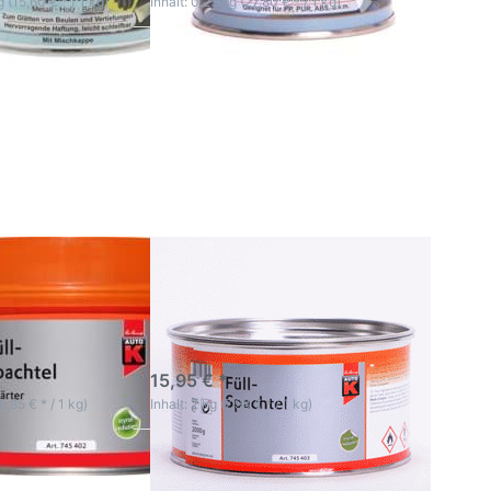
g (15,60 € * / 1 kg)
Inhalt: 0,25 kg (27,80 € * / 1 kg)
ie
Drücken Sie
r
ENTER für
mehr
n
Optionen
K
zu AutoK
el
Füllspachtel
2kg
llspachtel 1
AutoK Füllspachtel
2kg
spachtel ist zum
AutoK Füllspachtel ist zum
n und Füllen von
Ausgleichen und Füllen von
ten
Unebenheiten
ktage
3-5 Werktage
15,95 € *
(8,85 € * / 1 kg)
Inhalt: 2 kg (7,98 € * / 1 kg)
ie
Drücken Sie
r
ENTER für