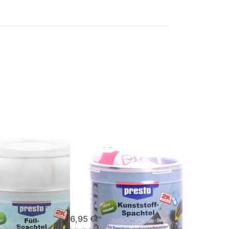
n Sie
Drücken Sie
ür mehr
ENTER für mehr
en zu
Optionen zu
chtel
Presto
tel
Kunststoffspachtel
spachtel
Prestolith elastic
 500g
250g
lith
htel Spachtel
Presto
rspachtel
Kunststoffspachtel
500g
Prestolith elastic
h
250g
nentiger
Füll- und
el
ktage
3-5 Werktage
6,95 € *