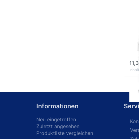
Pre
100
3
11,3
Inhalt
Informationen
Serv
Neu eingetroffen
Kon
Zuletzt angesehen
Ver
Produktliste vergleichen
Zah