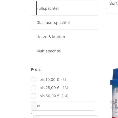
Sort
Füllspachtel
Glasfaserspachtel
Drü
EN
Harze & Matten
Op
zu
Ela
Fül
Multispachtel
Preis
Preis
Aut
Fül
bis 10,00 €
Auto
bis 25,00 €
Fülls
Meta
3
bis 50,00 €
11,7
von
Preisspanne
Inhalt
-
bis