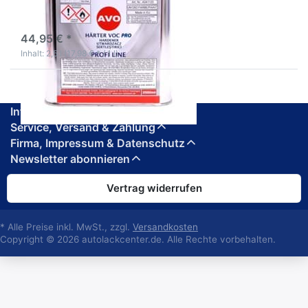
VOC Decklack
3-5 Werktage
44,95 € *
Inhalt: 2,5 l (17,98 € * / 1 l)
Informationen
Service, Versand & Zahlung
Firma, Impressum & Datenschutz
Newsletter abonnieren
Vertrag widerrufen
* Alle Preise inkl. MwSt., zzgl.
Versandkosten
Copyright © 2026 autolackcenter.de. Alle Rechte vorbehalten.