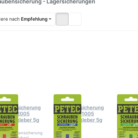
aubensicherung - Lagersicherungen
iere nach
Empfehlung
cken Sie ENTER
Drücken Sie ENTER
Drücken 
r mehr Optionen
für mehr Optionen
für mehr
zu Petec
zu Petec
zu P
raubensicherung
Schraubensicherung
Schrauben
ochfest 92005
mittelfest 91005
superfes
raubenkleber 5g
Schraubenkleber 5g
SB-K
Tube
Tube
ec
Petec
Petec
raubensicherung
Schraubensicherung
Schraub
hfest 92005
mittelfest 91005
superfes
raubenkleber 5g
Schraubenkleber 5g
Karte
e
Tube
c Schraubensicherung
fest 5g sichert