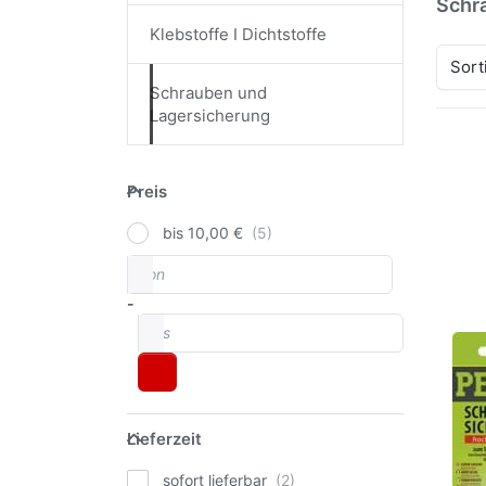
Schr
Klebstoffe I Dichtstoffe
Sort
Schrauben und
Lagersicherung
Drü
Preis
fü
Preis
Sch
h
bis 10,00 €
Sch
von
Preisspanne
-
bis
Pet
Sch
hoc
Sch
Lieferzeit
Lieferzeit
Tub
Pete
sofort lieferbar
Hoch