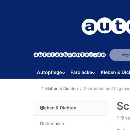
Geben Sie
Autopflege
Farblacke
Kleben & Dic
Startseite
Kleben & Dichten
Schrauben und Lagersi
Sc
Kleben & Dichten
Suche
1-5
v
Dichtmasse