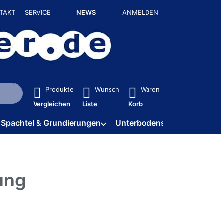
TAKT
SERVICE
NEWS
ANMELDEN
isch erste Ergebnisse. Drücken Sie die Eingabetaste, um alle 
Produkte
Wunsch
Waren
Vergleichen
Liste
Korb
Spachtel & Grundierungen
Unterbodenschutz / HV
ung