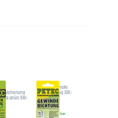
Sie ENTER
Drücken
 Optionen
Sie
etec
ENTER
sicherung
für mehr
t 5g grün
Optionen
arte
zu Petec
Gewinde
Dichtung
15g SB-
Karte
Petec Gewinde
ensicherung
Dichtung 15g SB-
t 5g grün SB-
Karte
sofort lieferbar