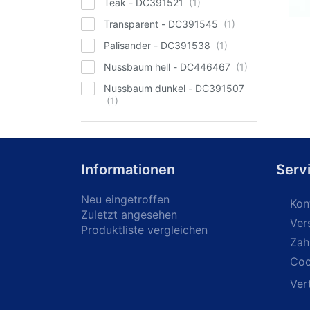
Teak - DC391521
Transparent - DC391545
Palisander - DC391538
Nussbaum hell - DC446467
Nussbaum dunkel - DC391507
Informationen
Serv
Neu eingetroffen
Kon
Zuletzt angesehen
Ver
Produktliste vergleichen
Zah
Coo
Ver