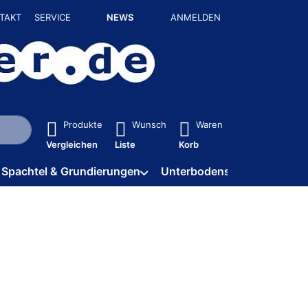
TAKT
SERVICE
NEWS
ANMELDEN
isch erste Ergebnisse. Drücken Sie die Eingabetaste, um alle 
Produkte
Wunsch
Waren
Vergleichen
Liste
Korb
Spachtel & Grundierungen
Unterbodenschutz / HV