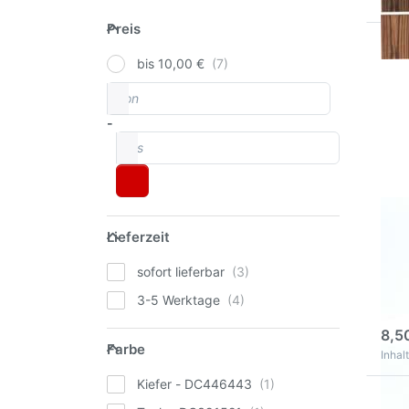
Preis
Preis
D
bis 10,00 €
ENT
O
von
Preisspanne
DU
Hol
2
-
bis
DU
Lieferzeit
Holz
Lieferzeit
Kie
sofort lieferbar
Dies
komb
3-5 Werktage
und 
3
Anw
lang
8,5
Farbe
Farbe
Inhalt
Kiefer - DC446443