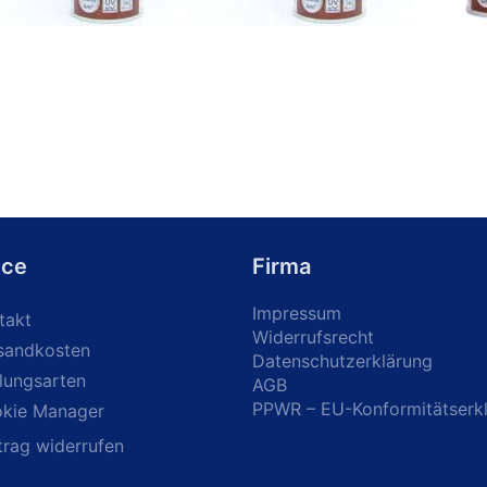
ice
Firma
Impressum
takt
Widerrufsrecht
sandkosten
Datenschutzerklärung
lungsarten
AGB
PPWR – EU-Konformitätserk
kie Manager
trag widerrufen