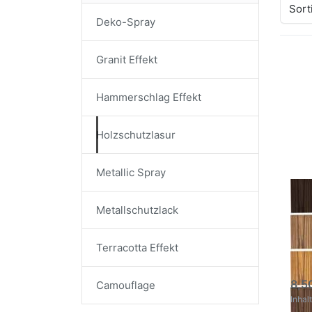
Sort
Deko-Spray
Granit Effekt
D
ENT
O
Hammerschlag Effekt
DU
Hol
2
Holzschutzlasur
Metallic Spray
DU
Holz
Metallschutzlack
500
Dies
Terracotta Effekt
komb
und 
so
Anw
lang
8,5
Camouflage
Inhalt