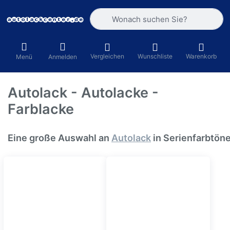
Geben Sie einen Suchbegriff ein. Währ
Vergleichen
Wunschliste
Warenkorb
Menü
Anmelden
Autolack - Autolacke -
Farblacke
Eine große Auswahl an 
Autolack
 in Serienfarbtöne