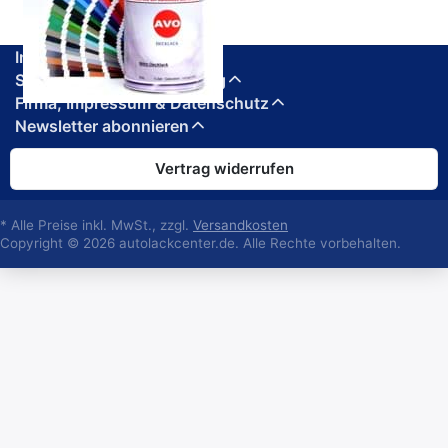
Informationen
Service, Versand & Zahlung
Firma, Impressum & Datenschutz
Newsletter abonnieren
Vertrag widerrufen
* Alle Preise inkl. MwSt., zzgl.
Versandkosten
Copyright © 2026 autolackcenter.de. Alle Rechte vorbehalten.