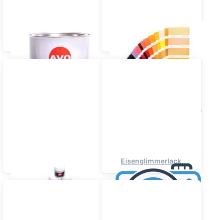
Autolack - Autolacke
Bau- &
Landmaschinenlacke
Effektlacke
Eisenglimmerlack