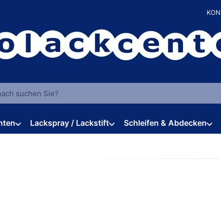
KON
 einen Suchbegriff ein. Während Sie tippen, erscheinen automat
hten
Lackspray / Lackstift
Schleifen & Abdecken