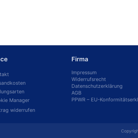
ice
Firma
Impressum
takt
Widerrufsrecht
sandkosten
Datenschutzerklärung
lungsarten
AGB
PPWR – EU-Konformitätserk
kie Manager
trag widerrufen
Copyrigh