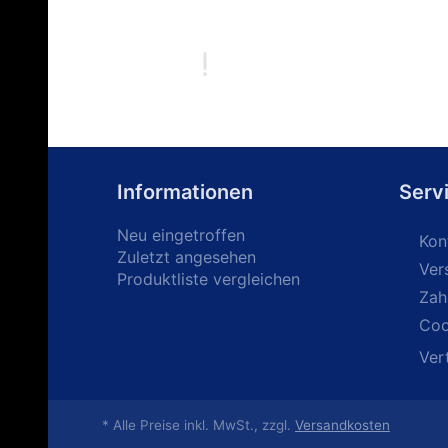
Informationen
Serv
Neu eingetroffen
Kon
Zuletzt angesehen
Ver
Produktliste vergleichen
Zah
Coo
Ver
* Alle Preise inkl. MwSt., zzgl.
Versandkosten