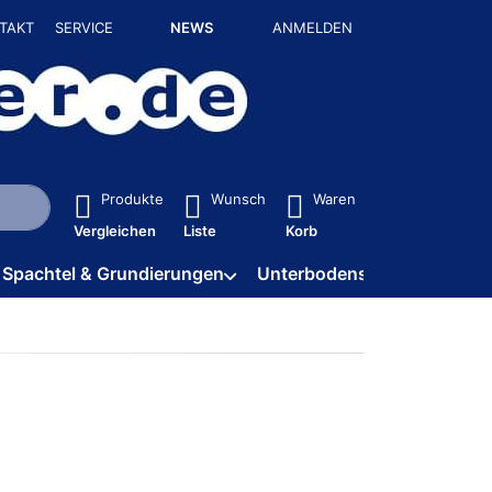
TAKT
SERVICE
NEWS
ANMELDEN
isch erste Ergebnisse. Drücken Sie die Eingabetaste, um alle 
Produkte
Wunsch
Waren
Vergleichen
Liste
Korb
Spachtel & Grundierungen
Unterbodenschutz / HV