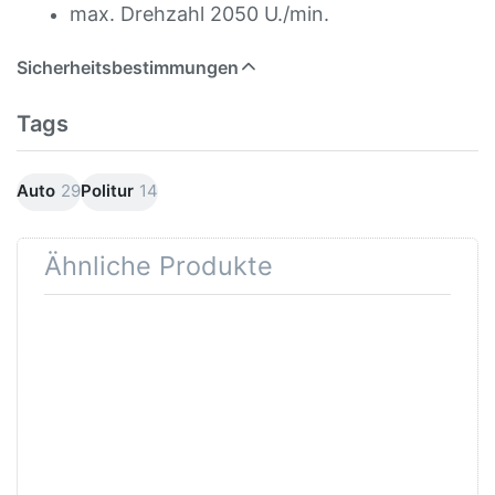
max. Drehzahl 2050 U./min.
Sicherheitsbestimmungen
Tags
Auto
29
Politur
14
Ähnliche Produkte
Drücken Sie
Drücken
ENTER für
Sie ENTER
mehr Optionen
für mehr
zu AVO
Optionen
Polierschwamm
zu
schwarz
Polierhaube
gewaffelt
Lammfell
weich 150mm
150mm
A702006