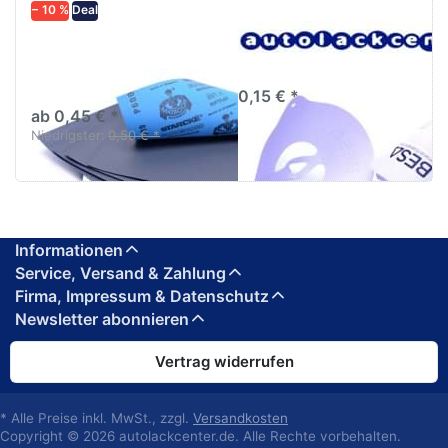
− 10 %
Deal
Schleifpapier
Lacksiebe, Faltsiebe,
wasserfest in
Farbsiebe, 190µm
diversen Körnungen
0,15 € *
ab 0,45 € *
Niedrigster:
0,50 € *
Informationen
Service, Versand & Zahlung
Firma, Impressum & Datenschutz
Newsletter abonnieren
Vertrag widerrufen
* Alle Preise inkl. MwSt., zzgl.
Versandkosten
Copyright © 2026 autolackcenter.de. Alle Rechte vorbehalten.