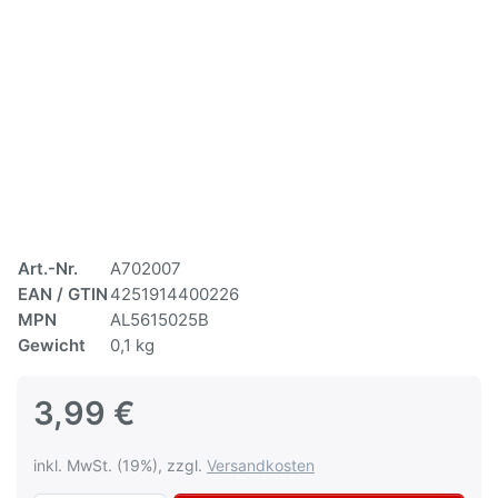
Art.-Nr.
A702007
EAN / GTIN
4251914400226
MPN
AL5615025B
Gewicht
0,1 kg
3,99 €
inkl. MwSt. (19%), zzgl.
Versandkosten