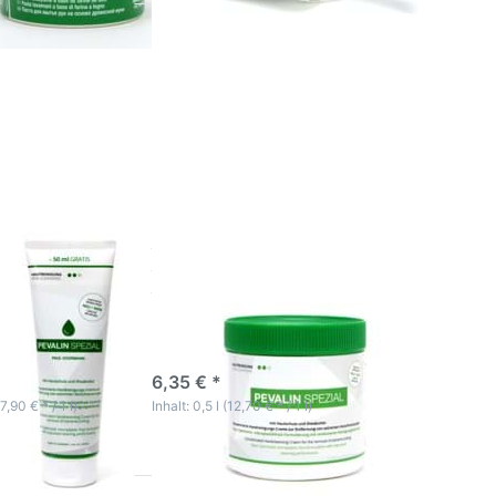
 Sie ENTER
Drücken Sie ENTER
Optionen zu
für mehr Optionen zu
n Spezial
Pevalin Spezial
igungscreme
Handreinigungscreme
50ml
500ml
Spezial
Pevalin Spezial
nigungscreme
Handreinigungscreme
500ml
ktage
3-5 Werktage
6,35 € *
(7,90 € * / 1 l)
Inhalt: 0,5 l (12,70 € * / 1 l)