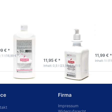
Lotion
Spenderflasche
Lotion
1Liter
500ml
1Liter
alind Hautpflege-
Pevalind Hautpflege-
Pevape
on 1Liter
Lotion
Hautsch
Spenderflasche
1Liter
500ml
-5 Werktage
3-5 Wer
99 € *
3-5 Werktage
11,99 € *
: 1 l (18,99 € * / 1 l)
11,95 € *
Inhalt: 1 l (11
Inhalt: 0,5 l (23,90 € * / 1 l)
ice
Firma
Impressum
takt
Widerrufsrecht