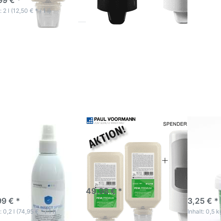
99 € *
: 2 l (12,50 € * / 1 l)
ücken Sie
Drücken
Drücken
NTER für
Sie ENTER
ENTER fü
r Optionen
für mehr
Optione
Peva Insect
Optionen
PEVAP
ray 200ml
zu 2x Peva
CLASS
ektenspray
Premium
Handreini
autspray
2L
Paste 5
ektenschutz
Softflasche
+ PEVA
TWO
Spender
a Insect Spray
2x Peva Premium 2L
PEVAPU
ml Insektenspray
Softflasche + PEVA
CLASSI
tspray
TWO Spender
Handrei
ektenschutz
Paste 5
PEVA PREMIUM
Handreiniger – Aktion:
schutzspray zur
Spender gratis!
hr von stechenden
sofort lieferbar
kten
-5 Werktage
sofort l
49,98 € *
99 € *
3,25 € *
: 0,2 l (74,95 € * / 1 l)
Inhalt: 0,5 k