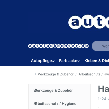
Geben Sie
Autopflege
Farblacke
Kleben & Dic
Startseite
Werkzeuge & Zubehör
Arbeitsschutz / Hy
Ha
Werkzeuge & Zubehör
Suche
1-24
Arbeitsschutz / Hygiene