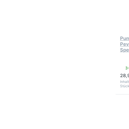
Pum
für
un
Pum
Pev
Spe
3
28,
Inhalt
Stück
Drü
EN
Op
zu 
Hau