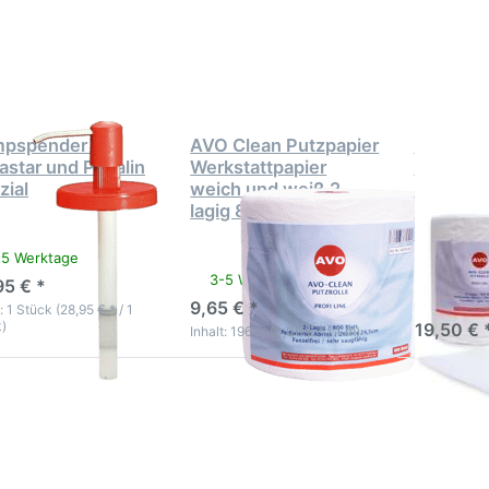
pspender
Putzpapier
Putzpa
 Pevastar
Werkstattpapier
Werkstatt
d Pevalin
weich und weiß
weich un
Spezial
2 lagig 800
2 lagig
Blatt
Blat
pspender für
AVO Clean Putzpapier
2x AVO 
astar und Pevalin
Werkstattpapier
Putzpapi
zial
weich und weiß 2
Werkstat
lagig 800 Blatt
weich u
lagig 800
AVO Clean 
-5 Werktage
Werkstattpa
3-5 Werktage
95 € *
hochwerti
3-5 Wer
9,65 € *
weißes Put
: 1 Stück (28,95 € * / 1
)
19,50 € 
Inhalt: 196 m (0,05 € * / 1 m)
cken Sie
Drücken Sie
Drücken S
TER für
ENTER für
ENTER f
mehr
mehr Optionen
mehr
tionen
zu Pevalind
Optionen 
Pevalind
Hautpflege-
Pevaper
tpflege-
Lotion
Hautschu