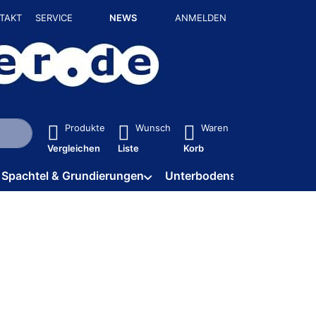
TAKT
SERVICE
NEWS
ANMELDEN
isch erste Ergebnisse. Drücken Sie die Eingabetaste, um alle 
Produkte
Wunsch
Waren
Vergleichen
Liste
Korb
Spachtel & Grundierungen
Unterbodenschutz / HV