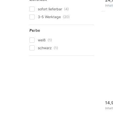
24,
Inhalt
sofort lieferbar
3-5 Werktage
Dr
E
Farbe
meh
Farbe
zu 
Sp
Ins
weiß
H
Ins
schwarz
Pev
200
Hau
Ins
Haut
Abwe
Inse
3
14,
Inhalt