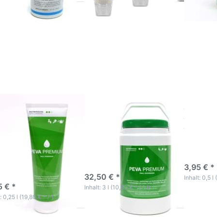
Drücken Sie
Drücken Sie
Drücken
TER für mehr
ENTER für mehr
für mehr 
ionen zu Peva
Optionen zu Peva
Pevali
Premium
Premium
Handrein
dreiniger 250
Handreiniger 3 l
2
Paste Intensiv
Paste Intensiv für
für extreme
extreme
schmutzungen
Verschmutzungen
a Premium
Peva Premium
Pevalin 
dreiniger 250 ml
Handreiniger 3 l Paste
Handrei
e Intensiv für
Intensiv für extreme
250ml
reme
Verschmutzungen
schmutzungen
Zur effektiven Entfernung
von Lacken, Farben,
effektiven Entfernung
3-5 Wer
Klebstoffen, Harzen etc....
Lacken, Farben,
3-5 Werktage
3,95 € *
toffen, Harzen etc....
-5 Werktage
32,50 € *
Inhalt: 0,5 l 
5 € *
Inhalt: 3 l (10,83 € * / 1 l)
: 0,25 l (19,80 € * / 1 l)