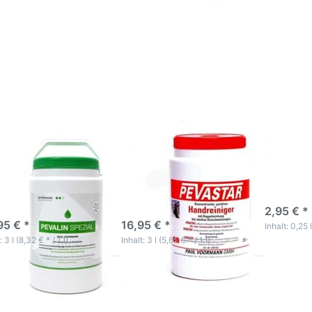
ücken Sie ENTER
Drücken Sie
Drücken 
 mehr Optionen zu
ENTER für mehr
ENTER f
Pevalin Spezial
Optionen zu
mehr
dreinigungscreme
Pevastar
Optionen
3 Liter
Handwaschpaste
Pevasta
3 Liter
Handreini
250ml
alin Spezial
Pevastar
Pevastar
dreinigungscreme
Handwaschpaste 3
250ml
ter
Liter
Effektive Reinigungspaste
3-5 Wer
-5 Werktage
3-5 Werktage
2,95 € *
95 € *
16,95 € *
Inhalt: 0,25 l
: 3 l (8,32 € * / 1 l)
Inhalt: 3 l (5,65 € * / 1 l)
ücken Sie
Drücken Sie
Drücken
NTER für
ENTER für mehr
ENTER fü
mehr
Optionen zu
Optionen
tionen zu
AVO Clean
AVO Cl