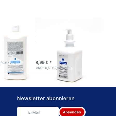
Spenderflasche
500ml
rm
Pevaperm
utz-Lotion
Hautschutz-Lotion
Spenderflasche
500ml
ktage
3-5 Werktage
8,99 € *
,99 € * / 1 l)
Inhalt: 0,5 l (17,98 € * / 1 l)
Newsletter abonnieren
Absenden