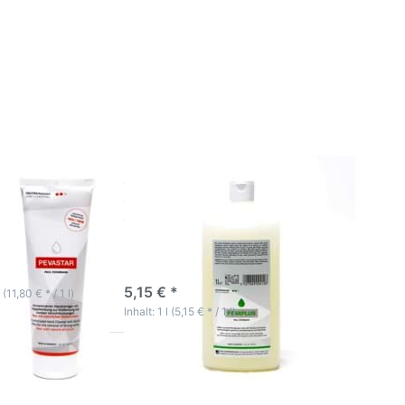
Sie
Drücken Sie ENTER
ür
für mehr Optionen
zu Pevaplus milde
 zu
Hautreinigungslotion
r
1Liter
ger
 Handreiniger
Pevaplus milde
Hautreinigungslotion
1Liter
ktage
3-5 Werktage
5,15 € *
 (11,80 € * / 1 l)
Inhalt: 1 l (5,15 € * / 1 l)
 Sie
Drücken Sie
r mehr
ENTER für
 zu 2x
mehr Optionen
ean
zu