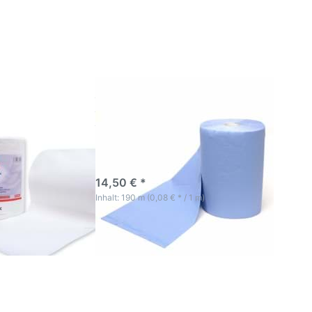
pier
Putzpapierrolle
papier
500 Blatt 2-
d weiß
lagig 38cm x
 800
38cm
t
Clean
Putzpapierrolle 500
er
Blatt 2-lagig 38cm x
tpapier
38cm
nd weiß 2
 Blatt
Putzpapier –
3-5 Werktage
pier ist ein
14,50 € *
ges, weiches und
ktage
zpapier
Inhalt: 190 m (0,08 € * / 1 m)
*
ie
Drücken Sie
ür
ENTER für
mehr Optionen
zu
zu Pevaperm
m
Hautschutz-
tz-
Lotion