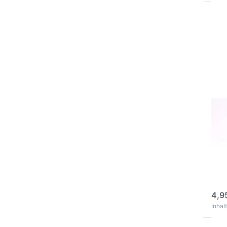
EN
Opt
Han
ml 
Ver
Pev
Han
Past
ext
Ver
Zur 
von 
Klebs
3
4,9
Inhalt