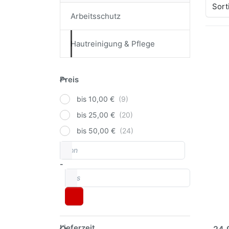
Sort
Arbeitsschutz
Hautreinigung & Pflege
EN
Opt
Preis
Preis
Ha
Sof
bis 10,00 €
Ver
bis 25,00 €
bis 50,00 €
Pev
von
Preisspanne
Hand
Sof
-
bis
Int
Ver
Zur 
von 
Klebs
so
Lieferzeit
Lieferzeit