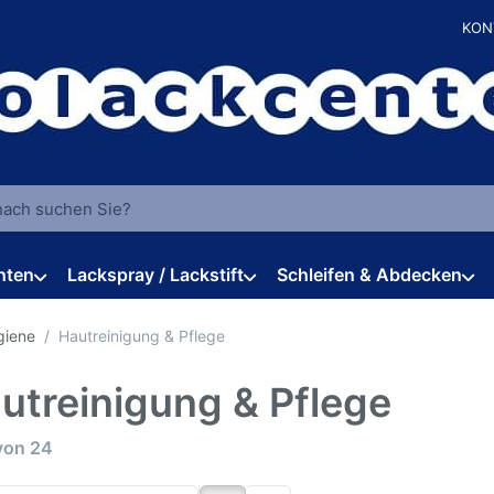
KON
 einen Suchbegriff ein. Während Sie tippen, erscheinen automat
hten
Lackspray / Lackstift
Schleifen & Abdecken
giene
Hautreinigung & Pflege
utreinigung & Pflege
rgebnisse:
von
24