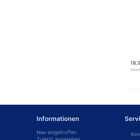
Pev
Loti
3
18,
Inhalt
Informationen
Serv
Neu eingetroffen
Kon
Zuletzt angesehen