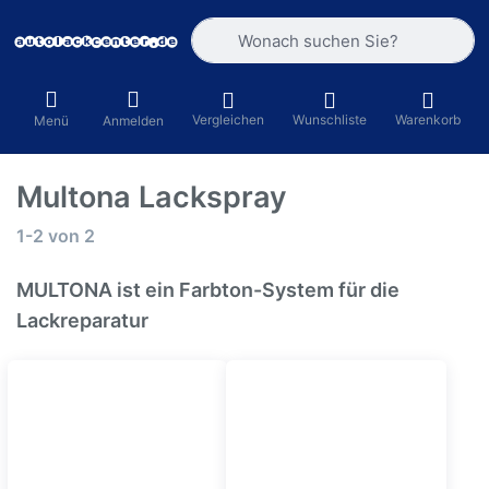
Geben Sie einen Suchbegriff ein. Währ
Vergleichen
Wunschliste
Warenkorb
Menü
Anmelden
Multona Lackspray
Suchergebnisse:
1-2
von
2
MULTONA ist ein Farbton-System für die
Lackreparatur