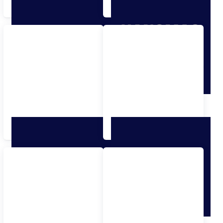
Für Ford
Für Hanomag Henschel
Hausfarben
Für Honda