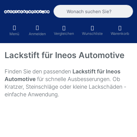
Geben Sie einen Suchbegriff ein. Währ
Vergleichen
Wunschliste
Warenkorb
Menü
Anmelden
Lackstift für Ineos Automotive
Finden Sie den passenden
Lackstift für Ineos
Automotive
für schnelle Ausbesserungen. Ob
Kratzer, Steinschläge oder kleine Lackschäden -
einfache Anwendung.