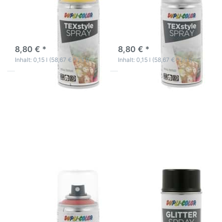
Farbe Spray
Farbe Spray
Textilfarbspray gelb auf
Textilfarbspray silber auf
Acrylbasis
Acrylbasis
3-5 Werktage
3-5 Werktage
8,80 € *
8,80 € *
Inhalt: 0,15 l (58,67 € * / 1 l)
Inhalt: 0,15 l (58,67 € * / 1 l)
Drücken Sie
Drücken Sie
ENTER für
ENTER für
mehr Optionen
mehr
zu Textil
Optionen zu
Farbspray
DUPLICOLOR
Farbauffrischer
Diamant
Rot Deko
Glitter Spray
Kleidung TShirt
Silber
Farbe Spray
Transparent
Deko Hobby
Basteln
Textil Farbspray
DUPLICOLOR Diamant
Farbauffrischer Rot
Glitter Spray Silber
Deko Kleidung TShirt
Transparent Deko
Farbe Spray
Hobby Basteln
Textilfarbspray silber auf
Diamant Effekt Glitter Spray