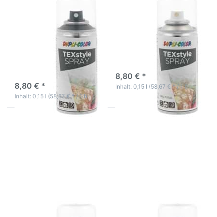
Textil Farbspray
Textil Farbspray
Farbauffrischer
Farbauffrischer Gold
Schwarz Deko
Deko Kleidung TShirt
Kleidung TShirt Farbe
Farbe Spray
Spray
Textilfarbspray gold auf
Acrylbasis
Textilfarbspray schwarz auf
Acrylbasis
3-5 Werktage
3-5 Werktage
8,80 € *
8,80 € *
Inhalt: 0,15 l (58,67 € * / 1 l)
Inhalt: 0,15 l (58,67 € * / 1 l)
Drücken Sie
Drücken Sie
ENTER für
ENTER für
mehr Optionen
mehr Optionen
zu Textil
zu Textil
Farbspray
Farbspray
Farbauffrischer
Farbauffrischer
Grün Deko
Blau Deko
Kleidung TShirt
Kleidung TShirt
Farbe Spray
Farbe Spray
Textil Farbspray
Textil Farbspray