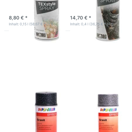
Acrylbasis
3-5 Werktage
3-5 Werktage
8,80 € *
14,70 € *
Inhalt: 0,15 l (58,67 € * / 1 l)
Inhalt: 0,4 l (36,75 € * / 1 l)
Drücken Sie
Drücken Sie
ENTER für
ENTER für
mehr
mehr
Optionen zu
Optionen zu
Dupli-Color
Dupli-Color
Effect Granit
Effect Granit
Spray
Spray Grau
Schwarz
Styroporfest
Styroporfest
Lackspray
Lackspray
400ml
400ml
Dupli-Color Effect
Dupli-Color Effect
Granit Spray Schwarz
Granit Spray Grau
Styroporfest
Styroporfest
Lackspray 400ml
Lackspray 400ml
Granit Style Lackspray
Granit Style Lackspray Grau
Schwarz
3-5 Werktage
3-5 Werktage