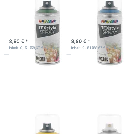
Farbauffrischer Grün
Farbauffrischer Blau
Deko Kleidung TShirt
Deko Kleidung TShirt
Farbe Spray
Farbe Spray
Textilfarbspray grün auf
Textilfarbspray blau auf
Acrylbasis
Acrylbasis
3-5 Werktage
3-5 Werktage
8,80 € *
8,80 € *
Inhalt: 0,15 l (58,67 € * / 1 l)
Inhalt: 0,15 l (58,67 € * / 1 l)
Drücken Sie
Drücken Sie
ENTER für
ENTER für
mehr Optionen
mehr Optionen
zu Textil
zu Textil
Farbspray
Farbspray
Farbauffrischer
Farbauffrischer
Gelb Deko
Silber Deko
Kleidung TShirt
Kleidung TShirt
Farbe Spray
Farbe Spray
Textil Farbspray
Textil Farbspray
Farbauffrischer Gelb
Farbauffrischer Silber
Deko Kleidung TShirt
Deko Kleidung TShirt