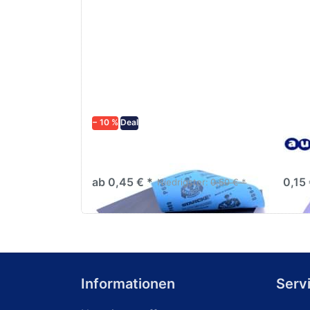
− 10 %
Deal
Schleifpapier wasserfest in
Lack
diversen Körnungen
Farb
ab 0,45 € *
0,15 
Niedrigster:
0,50 € *
Informationen
Serv