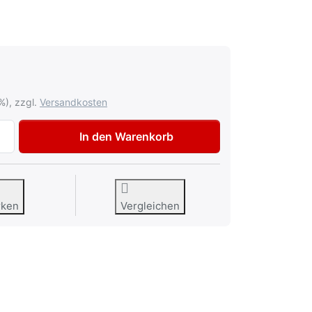
%), zzgl.
Versandkosten
AVO Lackiererschwamm Viskose zu 1,99 €, Menge 1.
In den Warenkorb
rken
Vergleichen