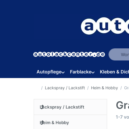
Geben Sie
Autopflege
Farblacke
Kleben & Dic
Startseite
Lackspray / Lackstift
Heim & Hobby
Gr
Gr
Lackspray / Lackstift
Suche
1-7
v
Heim & Hobby