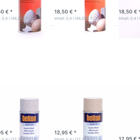
-5 Werktage
3-5 Werktage
3-5 Wer
50 € *
18,50 € *
18,50 € 
: 0,4 l (46,25 € * / 1 l)
Inhalt: 0,4 l (46,25 € * / 1 l)
Inhalt: 0,4 l 
ücken
Drücken Sie
Drücken
Sie
ENTER für
ENTER fü
ER für
mehr
Optione
mehr
Optionen zu
Belton S
tionen
Belton Special
Lacks
Belton
Lackspray
Granit-E
ecial
Granit-Effekt
obsidian
kspray
travertinbraun
anit-
ffekt
dstein
ton Special
Belton Special
Belton S
kspray Granit-
Lackspray Granit-
Lackspra
ekt sandstein
Effekt travertinbraun
Effekt
obsidia
-5 Werktage
3-5 Werktage
3-5 Wer
95 € *
12,95 € *
12,95 € 
: 0,4 l (32,38 € * / 1 l)
Inhalt: 0,4 l (32,38 € * / 1 l)