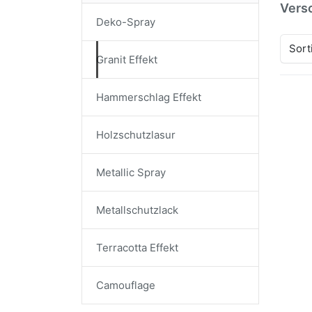
Versc
Deko-Spray
Sort
Granit Effekt
Hammerschlag Effekt
Drü
EN
Holzschutzlasur
Opt
Du
Eff
Metallic Spray
S
Sty
La
Metallschutzlack
Dup
Terracotta Effekt
Gra
Sty
Lac
Camouflage
Gran
Schw