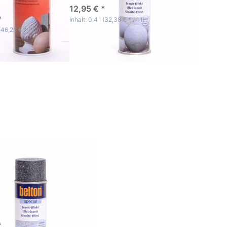
ktage
12,95 € *
*
Inhalt: 0,4 l (32,38 € * / 1 l)
(46,25 € * / 1 l)
 Sie
r mehr
n zu
pecial
pray
ffekt
schwarz
pecial
y Granit-
nschwarz
ktage
*