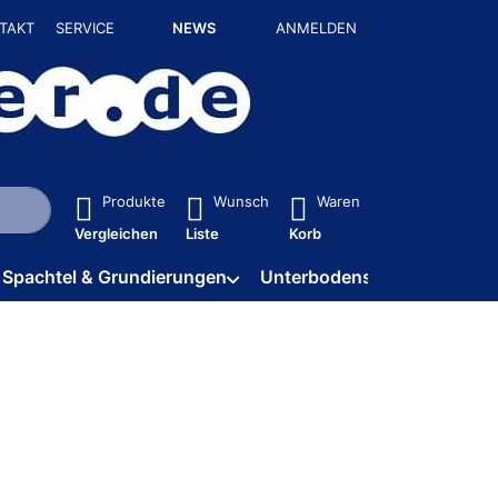
TAKT
SERVICE
NEWS
ANMELDEN
isch erste Ergebnisse. Drücken Sie die Eingabetaste, um alle 
Produkte
Wunsch
Waren
Vergleichen
Liste
Korb
Spachtel & Grundierungen
Unterbodenschutz / HV