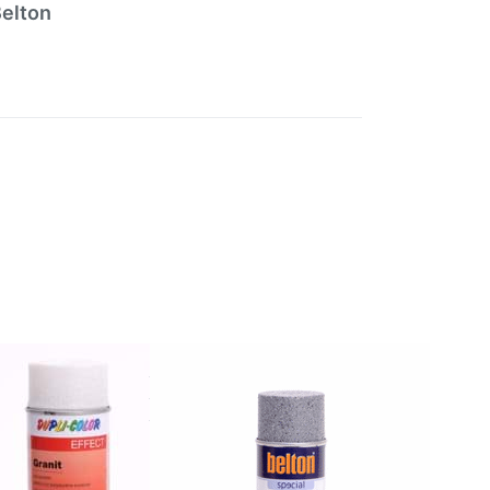
Belton
Sie
Drücken
ür
Sie
ENTER für
 zu
mehr
lor
Optionen
nit
zu Belton
iß
Special
est
Lackspray
ay
Granit-
Effekt
grau
lor Effect
Belton Special
pray Weiß
Lackspray Granit-
fest
Effekt grau
ay 400ml
le Lackspray Weiß
3-5 Werktage