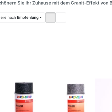
hönern Sie Ihr Zuhause mit dem Granit-Effekt von 
iere nach
Empfehlung
cken Sie
Drücken Sie
Drücken 
TER für
ENTER für
ENTER f
mehr
mehr
mehr
ionen zu
Optionen zu
Optionen
pli-Color
Dupli-Color
Dupli-Co
ect Granit
Effect Granit
Effect Gra
Spray
Spray Grau
Spray We
chwarz
Styroporfest
Styroporf
roporfest
Lackspray
Lackspr
ckspray
400ml
400ml
400ml
li-Color Effect
Dupli-Color Effect
Dupli-Co
nit Spray Schwarz
Granit Spray Grau
Granit S
roporfest
Styroporfest
Styropor
kspray 400ml
Lackspray 400ml
Lackspr
it Style Lackspray
Granit Style Lackspray Grau
Granit Sty
arz