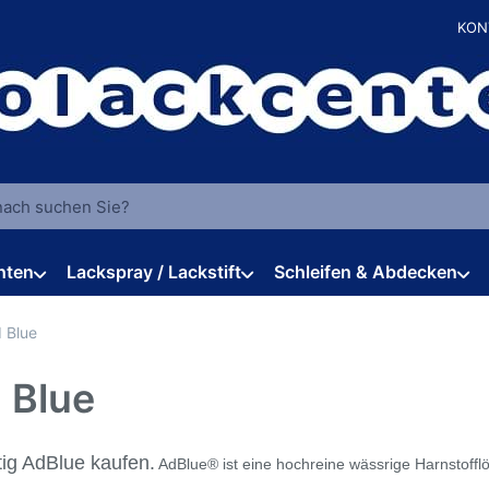
KON
 einen Suchbegriff ein. Während Sie tippen, erscheinen automat
hten
Lackspray / Lackstift
Schleifen & Abdecken
 Blue
 Blue
ig AdBlue kaufen.
AdBlue® ist eine hochreine wässrige Harnstoffl