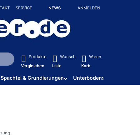
TAKT
SERVICE
NEWS
ANMELDEN
isch erste Ergebnisse. Drücken Sie die Eingabetaste, um alle 
Produkte
Wunsch
Waren
Vergleichen
Liste
Korb
Spachtel & Grundierungen
Unterbodenschutz / HV
.
ösung