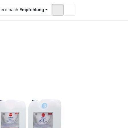
iere nach
Empfehlung
rücken Sie
ER für mehr
ptionen zu
dBlue® 20
Liter
nstofflösung
dditiv für
selmotoren (
x10 Liter )
lue® 20 Liter
nstofflösung
tiv für
selmotoren ( 2x10
r )
Einsatz von AdBlue®
t die Abgaswerte der
 Euro 5 und 6
-5 Werktage