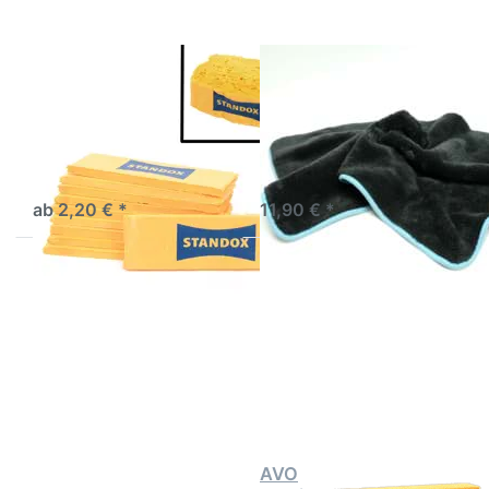
1200gr
50x80
cm
Lackiererschwamm
AVO Premium
Pressschwamm
Allround Tuch XL
Quellschwamm
1200gr 50x80 cm
Pressschwamm mit hoher
Mikrofasertuch 50x80cm,
Saugkraft, gepresst
1200gsm: Saugstark,
geliefert.
lackschonend, fusselfrei –
3-5 Werktage
sofort lieferbar
perfekte Trocknung!
ab 2,20 € *
11,90 € *
Drücken Sie
Drücken Sie
ENTER für mehr
ENTER für mehr
Optionen zu
Optionen zu AVO
Autoschwamm
Lackiererschwamm
AVO
Viskose
Waschschwamm
für die
Fahrzeugwäsche
Autoschwamm AVO
AVO