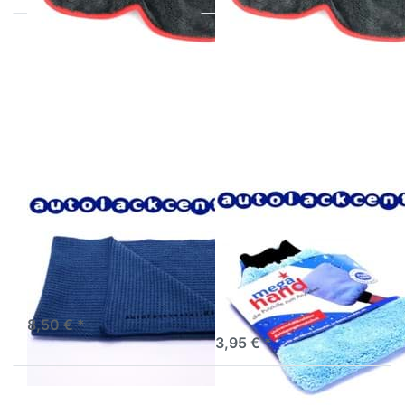
Drücken Sie
Drücken Sie
ENTER für
ENTER für mehr
mehr Optionen
Optionen zu
zu
MEGA CLEAN
Microfasertuch
Microfaser
Profi
Waschhandschuh
Pflegetuchsehr
Mega Hand
saugstark
Microfasertuch Profi
MEGA CLEAN
Pflegetuchsehr
Microfaser
saugstark
Waschhandschuh
Mega Hand
3-5 Werktage
3-5 Werktage
8,50 € *
3,95 € *