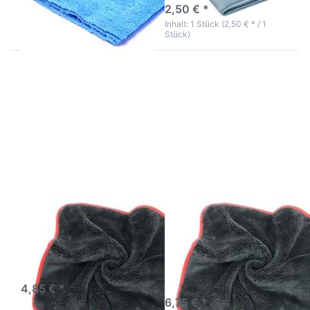
2,50 € *
Inhalt: 1 Stück (2,50 € * / 1
Stück)
Drücken Sie
Drücken Sie
ENTER für
ENTER für
mehr Optionen
mehr Optionen
zu
zu
Mikrofasertuch
Mikrofasertuch
600gr/m2
1200gr/m2
Premium
FINISH
Allround Tuch
Allround Tuch
Premium
Mikrofasertuch
Mikrofasertuch
600gr/m2 Premium
1200gr/m2 FINISH
Allround Tuch
Allround Tuch
Premium
Premium-Allround Tuch
Premium-Allround Finish
Tuch
3-5 Werktage
3-5 Werktage
4,85 € *
6,75 € *