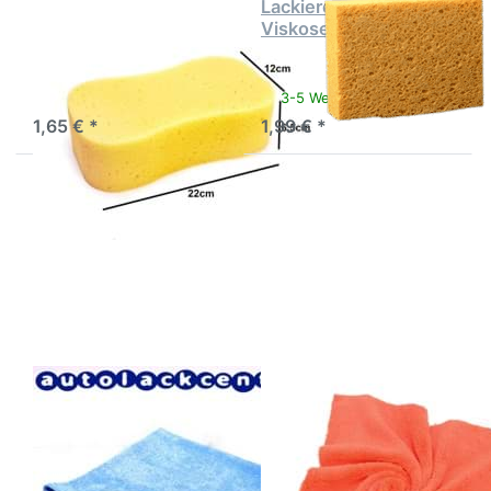
Waschschwamm für
Lackiererschwamm
die Fahrzeugwäsche
Viskose
Der ideale Schwamm für die
Fahrzeugwäsche von Hand
3-5 Werktage
3-5 Werktage
1,65 € *
1,99 € *
Drücken Sie
Drücken
ENTER für
Sie
mehr Optionen
ENTER
zu AVO
für mehr
Microfasertuch
Optionen
Poliertuch 5
zu AVO
Stück blau
Poliertuch
38cm X 38cm
LASER
rot
40x40cm
400gr
AVO Microfasertuch
AVO Poliertuch LASER
Poliertuch 5 Stück
rot 40x40cm 400gr
blau 38cm X 38cm
3-5 Werktage