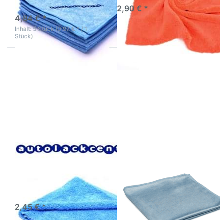
3-5 Werktage
2,90 € *
4,84 € *
Inhalt: 5 Stück (0,97 € * / 1
Stück)
Drücken
Drücken Sie
Sie
ENTER für
ENTER
mehr Optionen
für mehr
zu Glasreiniger
Optionen
Glastuch Blau
zu MEGA
Profituch
CLEAN
40cm X 40cm
Profi
Fensterreiniger
Poliertuch
Spiegeltuch
extra
weich
MEGA CLEAN Profi
Glasreiniger Glastuch
Poliertuch extra weich
Blau Profituch 40cm X
40cm Fensterreiniger
Spiegeltuch
3-5 Werktage
2,45 € *
3-5 Werktage