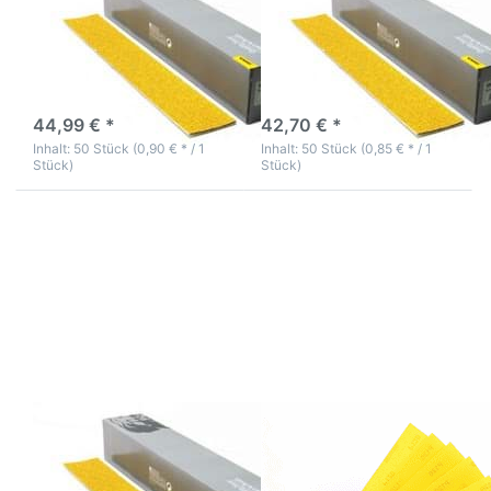
Feilenstreifen Gold
Feilenstreifen Gold
70x450 Korn 40
70x450 Korn 60
3-5 Werktage
3-5 Werktage
44,99 € *
42,70 € *
Inhalt: 50 Stück (0,90 € * / 1
Inhalt: 50 Stück (0,85 € * / 1
Stück)
Stück)
Drücken Sie
Drücken Sie
ENTER für
ENTER für mehr
mehr
Optionen zu
Optionen zu
Mirka Base Cut
Mirka Mirox
Rutscherstreifen
Feilenstreifen
100 Stück
Gold 70x450
MIRKA diverses
Korn 80
Korn hier
Mirka Mirox
Mirka Base Cut
Feilenstreifen Gold
Rutscherstreifen 100
70x450 Korn 80
Stück MIRKA diverses