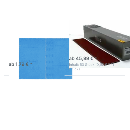
AVO "AVOFLEX"
Feilenstreifen "Coarse
Handschleifmittel 130
Cut" MIRKA
x 170 mm
Hochflexibles Schleifmittel:
Reduziert Polierzeit,
3-5 Werktage
minimiert Durchschliff und
sofort lieferbar
ab 45,99 € *
erhält Lackstruktur.
ab 1,79 € *
Inhalt: 50 Stück (0,92 € * / 1
Stück)
Drücken Sie
Drücken Sie
ENTER für
ENTER für
mehr
mehr
Optionen zu
Optionen zu
Mirka Abranet
Mirka Mirox
Schleifstreifen
Feilenstreifen
70 X 198mm
Gold 70x450
P80-P320
Korn 120