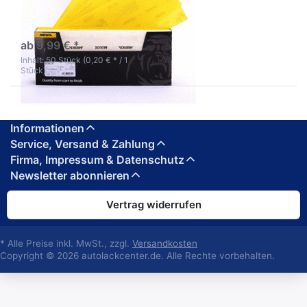
Standzeit
3-5 Werktage
ab 9,99 € *
Inhalt: 50 Stück (0,20 € * / 1
Stück)
Informationen
Service, Versand & Zahlung
Firma, Impressum & Datenschutz
Newsletter abonnieren
Vertrag widerrufen
* Alle Preise inkl. MwSt., zzgl.
Versandkosten
Copyright © 2026 autolackcenter.de. Alle Rechte vorbehalten.