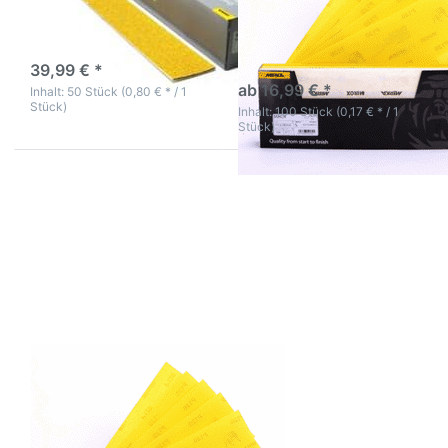
Korn hier
hohe Aggressivität und
Standzeit
3-5 Werktage
3-5 Werktage
39,99 € *
ab 16,99 € *
Inhalt: 50 Stück (0,80 € * / 1
Stück)
Inhalt: 100 Stück (0,17 € * / 1
Stück)
Drücken Sie
ENTER für mehr
Optionen zu
Mirka Base Cut
Rutscherstreifen
50 Stück MIRKA
diverses Korn
hier
Mirka Base Cut
Rutscherstreifen 50
Stück MIRKA diverses
Korn hier
hohe Aggressivität und