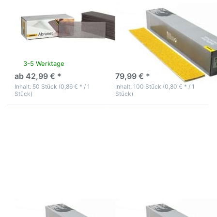
Mirka Abranet
Mirka Mirox
Schleifstreifen 70 X
Feilenstreifen Gold
198mm P80-P320
70x450 Korn 120
3-5 Werktage
3-5 Werktage
ab 42,99 € *
79,99 € *
Inhalt: 50 Stück (0,86 € * / 1
Inhalt: 100 Stück (0,80 € * / 1
Stück)
Stück)
Drücken Sie
Drücken Sie
ENTER für
ENTER für
mehr
mehr
Optionen zu
Optionen zu
Mirka Mirox
Mirka Mirox
Feilenstreifen
Feilenstreifen
Gold 70x450
Gold 70x450
Korn 40
Korn 60
Mirka Mirox
Mirka Mirox