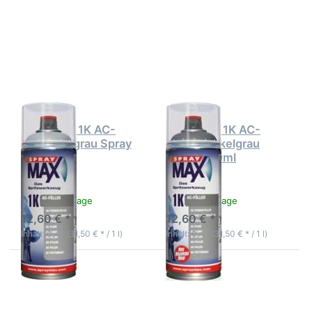
Sie
Sie ENTER
ENTER
für mehr
für mehr
Optionen
Optionen
zu
zu
SprayMax
SprayMax
1K AC-
1K AC-
Füller
Füller
dunkelgrau
hellgrau
Spray
Spray
400ml
400ml
SPRAYMAX
SPRAYMAX
SprayMax 1K AC-
SprayMax 1K AC-
Füller hellgrau Spray
Füller dunkelgrau
400ml
Spray 400ml
3-5 Werktage
3-5 Werktage
12,60 € *
12,60 € *
Inhalt: 0,4 l (31,50 € * / 1 l)
Inhalt: 0,4 l (31,50 € * / 1 l)
Drücken
Drücken
Sie
Sie
ENTER
ENTER
für mehr
für mehr