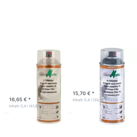
ENTER für
ENTER für
mehr
mehr
Optionen zu
Optionen zu
1K
ColorMatic
Füllprimer
1K
HG4
Füllprimer
Füllprimer
Grundierung
Filler Füller
400ml
ColorMatic
Professional
400ml
1K Füllprimer HG4
ColorMatic 1K
Füllprimer Filler Füller
Füllprimer
ColorMatic
Grundierung 400ml
Professional 400ml
universelle 1K-Grundierung
hochentwickelte 1K-
Grundierung
3-5 Werktage
3-5 Werktage
15,70 € *
16,65 € *
Inhalt: 0,4 l (39,25 € * / 1 l)
Inhalt: 0,4 l (41,63 € * / 1 l)
Drücken
Drücken
Sie
Sie
ENTER für
ENTER für
mehr
mehr