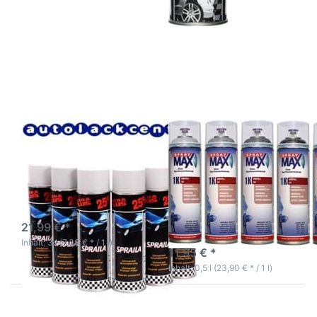
Drücken Sie
Drücken Sie ENTER
ENTER für
für mehr Optionen zu
mehr
1K
Optionen zu
Universalgrundierfüller
Spraila
SprayMax UNIFILL
Grundierung
500ml
grau
Sprühlack 6
x 500ml
von AutoK
Spraila Grundierung
SPRAYMAX
1K
grau Sprühlack 6 x
Universalgrundierfüller
500ml von AutoK
SprayMax UNIFILL
Spraila Lackspray ist ideal
500ml
zur Teile-Lackierung am
Auto
Universeller
3-5 Werktage
Dickschichtfüller zur
21,99 € *
Isolierung von
3-5 Werktage
Durchschliffstellen.
Inhalt: 3 l (7,33 € * / 1 l)
11,95 € *
Inhalt: 0,5 l (23,90 € * / 1 l)
Drücken
Drücken