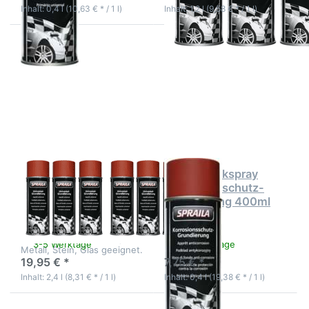
Decklackierungen.
Inhalt: 0,4 l (10,63 € * / 1 l)
Inhalt: 1,2 l (9,58 € * / 1 l)
Drücken Sie ENTER
Drücken Sie
für mehr Optionen
ENTER für mehr
zu Spraila
Optionen zu
Universalgrundierung
Spraila Lackspray
rot 6 x 400ml
Korrosionsschutz-
Grundierung
400ml
Spraila
Spraila Lackspray
Universalgrundierung
Korrosionsschutz-
rot 6 x 400ml
Grundierung 400ml
Die schnell trocknende
Grundierung ist für alle
Gegenstände aus Holz,
3-5 Werktage
3-5 Werktage
Metall, Stein, Glas geeignet.
19,95 € *
7,75 € *
Inhalt: 2,4 l (8,31 € * / 1 l)
Inhalt: 0,4 l (19,38 € * / 1 l)