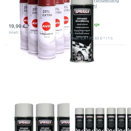
Lackspray 6 x 500ml
Universalgrundierung
Grau 400ml
3-5 Werktage
3-5 Werktage
19,99 € *
4,25 € *
Inhalt: 3 l (6,66 € * / 1 l)
Inhalt: 0,4 l (10,63 € * / 1 l)
Drücken Sie ENTER
Drücken Sie ENTER
für mehr Optionen
für mehr Optionen
zu Spraila
zu Spraila
Universalgrundierung
Universalgrundierung
Grau 3 x 400ml
grau 6 x 400ml
Spraila
Spraila
Universalgrundierung
Universalgrundierung
Grau 3 x 400ml
grau 6 x 400ml
Die Spraila
Die schnell trocknende
Universalgrundierung
Grundierung ist für alle