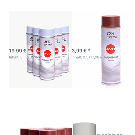
6 x 500ml
500ml
AVO Haftgrund grau
AVO Haftgrund rot
Lackspray 6 x 500ml
Lackspray 500ml
3-5 Werktage
3-5 Werktage
19,99 € *
3,99 € *
Inhalt: 3 l (6,66 € * / 1 l)
Inhalt: 0,5 l (7,98 € * / 1 l)
Drücken
Drücken Sie ENTER
Sie
für mehr Optionen
ENTER für
zu Spraila
mehr
Universalgrundierung
Optionen
Grau 400ml
zu AVO
Haftgrund
rot
Lackspray
6 x 500ml
AVO Haftgrund rot
Spraila