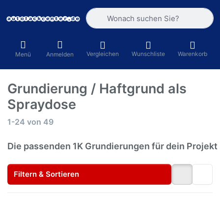
Geben Sie einen Suchbegriff ein. Währ
Vergleichen
Wunschliste
Warenkorb
Menü
Anmelden
Grundierung / Haftgrund als
Spraydose
Suchergebnisse:
1-24
von
49
Die passenden 1K Grundierungen für dein Projekt
Filtern & Sortieren
Drücken Sie
Drücken Sie