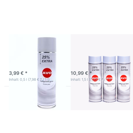
Optionen
Optionen
zu AVO
zu AVO
Haftgrund
Haftgrund
grau
grau
Lackspray
Lackspray
500ml
3 x 500ml
AVO Haftgrund grau
AVO Haftgrund grau
Lackspray 500ml
Lackspray 3 x 500ml
3-5 Werktage
3-5 Werktage
3,99 € *
10,99 € *
Inhalt: 0,5 l (7,98 € * / 1 l)
Inhalt: 1,5 l (7,33 € * / 1 l)
Drücken
Drücken
Sie
Sie
ENTER für
ENTER für
mehr
mehr
Optionen
Optionen
zu AVO
zu AVO
Haftgrund
Haftgrund
grau
rot
Lackspray
Lackspray