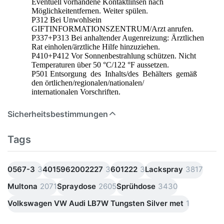
Eventuell vorhandene Kontaktlinsen nach
Möglichkeitentfernen. Weiter spülen.
P312 Bei Unwohlsein
GIFTINFORMATIONSZENTRUM/Arzt anrufen.
P337+P313 Bei anhaltender Augenreizung: Ärztlichen
Rat einholen/ärztliche Hilfe hinzuziehen.
P410+P412 Vor Sonnenbestrahlung schützen. Nicht
Temperaturen über 50 °C/122 °F aussetzen.
P501 Entsorgung des Inhalts/des Behälters gemäß
den örtlichen/regionalen/nationalen/
internationalen Vorschriften.
Sicherheitsbestimmungen
Tags
0567-3
3
4015962002227
3
601222
3
Lackspray
3817
Multona
2071
Spraydose
2605
Sprühdose
3430
Volkswagen VW Audi LB7W Tungsten Silver met
1