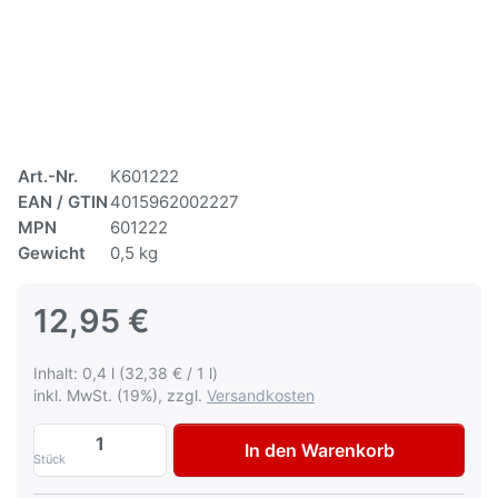
Art.-Nr.
K601222
EAN / GTIN
4015962002227
MPN
601222
Gewicht
0,5 kg
12,95 €
Inhalt: 0,4 l (32,38 € / 1 l)
inkl. MwSt. (19%), zzgl.
Versandkosten
Autolack Volkswagen VW Audi LB7W Tungs
In den Warenkorb
Stück