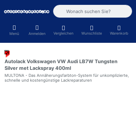
Geben Sie einen Suchbegriff ein. Währ
Vergleichen
Wunschliste
Warenkorb
Menü
Anmelden
Autolack Volkswagen VW Audi LB7W Tungsten
Silver met Lackspray 400ml
MULTONA - Das Annäherungsfarbton-System für unkomplizierte,
schnelle und kostengünstige Lackreparaturen