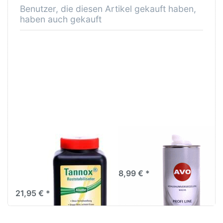
Benutzer, die diesen Artikel gekauft haben,
haben auch gekauft
Tannox
AVO
Rostumwandler
Hohlraumversiegelung
Roststabilisator von
Wachs 1Liter
Kluthe Roststopp
8,99 € *
1000ml
21,95 € *