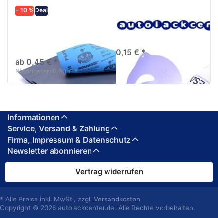
− 10 %
Deal
Schleifpapier
Lacksieb 125µm
wasserfest in
Einweg Qualitätssieb
diversen Körnungen
0,15 € *
ab 0,45 € *
Niedrigster:
0,50 € *
Informationen
Service, Versand & Zahlung
Firma, Impressum & Datenschutz
Newsletter abonnieren
Vertrag widerrufen
* Alle Preise inkl. MwSt., zzgl.
Versandkosten
Copyright © 2026 autolackcenter.de. Alle Rechte vorbehalten.