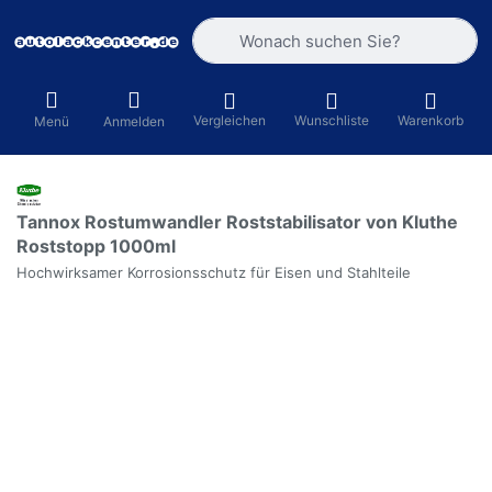
Geben Sie einen Suchbegriff ein. Währ
Vergleichen
Wunschliste
Warenkorb
Menü
Anmelden
Tannox Rostumwandler Roststabilisator von Kluthe
Roststopp 1000ml
Hochwirksamer Korrosionsschutz für Eisen und Stahlteile