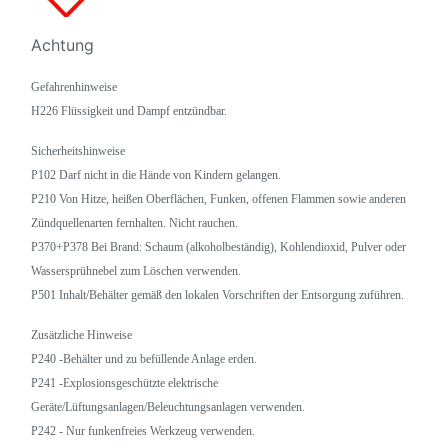
Achtung
Gefahrenhinweise
H226 Flüssigkeit und Dampf entzündbar.
Sicherheitshinweise
P102 Darf nicht in die Hände von Kindern gelangen.
P210 Von Hitze, heißen Oberflächen, Funken, offenen Flammen sowie anderen
Zündquellenarten fernhalten. Nicht rauchen.
P370+P378 Bei Brand: Schaum (alkoholbeständig), Kohlendioxid, Pulver oder
Wassersprühnebel zum Löschen verwenden.
P501 Inhalt/Behälter gemäß den lokalen Vorschriften der Entsorgung zuführen.
Zusätzliche Hinweise
P240 -Behälter und zu befüllende Anlage erden.
P241 -Explosionsgeschützte elektrische
Geräte/Lüftungsanlagen/Beleuchtungsanlagen verwenden.
P242 - Nur funkenfreies Werkzeug verwenden.