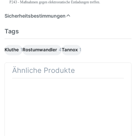
P243 - Maßnahmen gegen elektrostatische Entladungen treffen.
Sicherheitsbestimmungen
Tags
Kluthe
1
Rostumwandler
4
Tannox
1
Ähnliche Produkte
Drücken Sie ENTER
Drücken Sie
für mehr Optionen zu
ENTER für mehr
AVO
Optionen zu CSD
Exzenterschleifpapier
Reinigungscheibe
15 Loch 150mm mit
100mm
Klett diverse
Körnungen