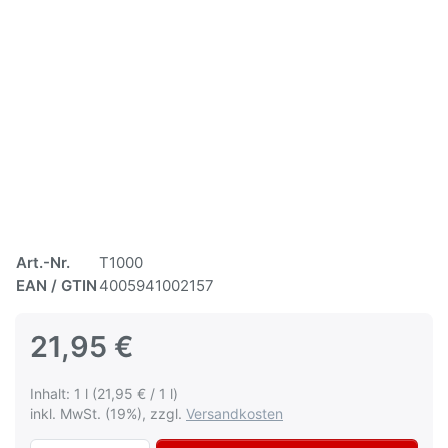
Art.-Nr.
T1000
EAN / GTIN
4005941002157
21,95 €
Inhalt: 1 l (21,95 € / 1 l)
inkl. MwSt. (19%), zzgl.
Versandkosten
Tannox Rostumwandler Roststabilisator v