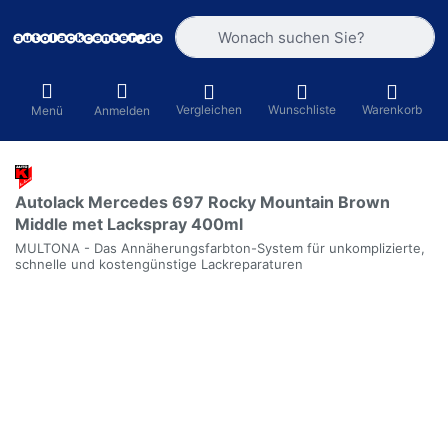
Geben Sie einen Suchbegriff ein. Währ
Vergleichen
Wunschliste
Warenkorb
Menü
Anmelden
Autolack Mercedes 697 Rocky Mountain Brown
Middle met Lackspray 400ml
MULTONA - Das Annäherungsfarbton-System für unkomplizierte,
schnelle und kostengünstige Lackreparaturen