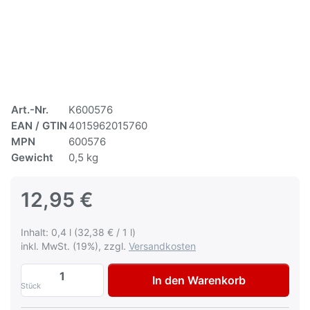
Art.-Nr.
K600576
EAN / GTIN
4015962015760
MPN
600576
Gewicht
0,5 kg
12,95 €
Inhalt: 0,4 l (32,38 € / 1 l)
inkl. MwSt. (19%), zzgl.
Versandkosten
Autolack Mercedes 697 Rocky Mountain B
In den Warenkorb
Stück