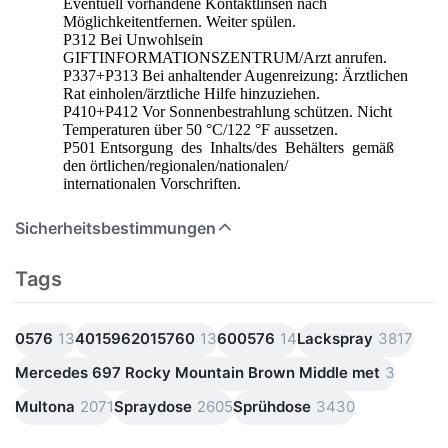
Eventuell vorhandene Kontaktlinsen nach
Möglichkeitentfernen. Weiter spülen.
P312 Bei Unwohlsein
GIFTINFORMATIONSZENTRUM/Arzt anrufen.
P337+P313 Bei anhaltender Augenreizung: Ärztlichen
Rat einholen/ärztliche Hilfe hinzuziehen.
P410+P412 Vor Sonnenbestrahlung schützen. Nicht
Temperaturen über 50 °C/122 °F aussetzen.
P501 Entsorgung des Inhalts/des Behälters gemäß
den örtlichen/regionalen/nationalen/
internationalen Vorschriften.
Sicherheitsbestimmungen
Tags
0576
13
4015962015760
13
600576
14
Lackspray
3817
Mercedes 697 Rocky Mountain Brown Middle met
3
Multona
2071
Spraydose
2605
Sprühdose
3430