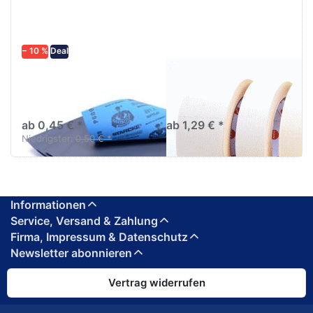
− 10 %
Deal
Schleifpapier
AVO Abklebeband
wasserfest in
Abklebeband hell bis
diversen Körnungen
80C°/1h
ab 0,45 € *
ab 1,29 € *
Niedrigster:
0,50 € *
Informationen
Service, Versand & Zahlung
Firma, Impressum & Datenschutz
Newsletter abonnieren
Vertrag widerrufen