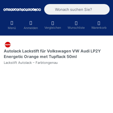
Geben Sie einen Suchbegriff ein. Währ
Vergleichen
Wunschliste
Warenkorb
Menü
Anmelden
Autolack Lackstift für Volkswagen VW Audi LP2Y
Energetic Orange met Tupflack 50ml
Lackstift Autolack – Farbtongenau