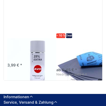
Drücken
Drücken Sie
Sie
ENTER für
ENTER für
mehr
mehr
Optionen zu
Optionen
Schleifpapier
zu AVO
wasserfest
Haftgrund
in diversen
grau
Körnungen
Lackspray
500ml
− 10 %
Deal
AVO Haftgrund grau
Schleifpapier
Lackspray 500ml
wasserfest in
diversen Körnungen
Nass-Schleifpapier zur nass
und trocken anwendung
3,99 € *
ab 0,45 € *
Niedrigster:
0,50 € *
Informationen
Service, Versand & Zahlung