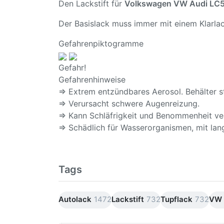
Den Lackstift für
Volkswagen VW Audi LC5
Der Basislack muss immer mit einem Klarlac
Gefahrenpiktogramme
Gefahr!
Gefahrenhinweise
⇒ Extrem entzündbares Aerosol. Behälter s
⇒ Verursacht schwere Augenreizung.
⇒ Kann Schläfrigkeit und Benommenheit ve
⇒ Schädlich für Wasserorganismen, mit lang
Tags
Autolack
1472
Lackstift
732
Tupflack
732
VW 