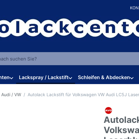
KON
 einen Suchbegriff ein. Während Sie tippen, erscheinen automat
hten
Lackspray / Lackstift
Schleifen & Abdecken
 Audi / VW
Autolack Lackstift für Volkswagen VW Audi LC5J Lase
Autolack
Volkswa