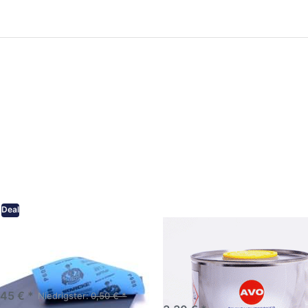
ken Sie
Drücken Sie
ER für
ENTER für
mehr
mehr Optionen
onen zu
zu AVO
ifpapier
Silikonentferner
serfest
/
iversen
Siliconentferner
nungen
500ml
A060105
Deal
eifpapier wasserfest in
AVO Silikonentferner /
rsen Körnungen
Siliconentferner 500ml
A060105
Schleifpapier zur nass und
en anwendung
,45 € *
Niedrigster:
0,50 € *