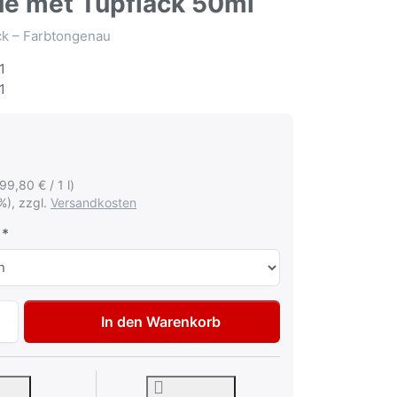
ue met Tupflack 50ml
ack – Farbtongenau
1
1
199,80 € / 1 l)
%), zzgl.
Versandkosten
Autolack Lackstift für Volkswagen VW Audi LC5J Laserblue 
In den Warenkorb