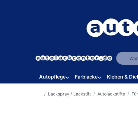
Geben Sie
Autopflege
Farblacke
Kleben & Dic
Startseite
Lackspray / Lackstift
Autolackstifte
Für