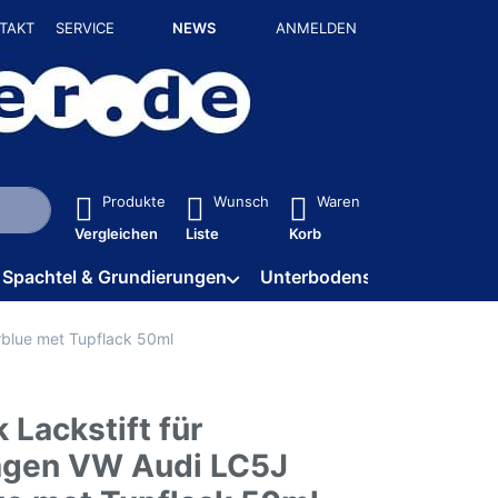
TAKT
SERVICE
NEWS
ANMELDEN
isch erste Ergebnisse. Drücken Sie die Eingabetaste, um alle 
Produkte
Wunsch
Waren
Vergleichen
Liste
Korb
Spachtel & Grundierungen
Unterbodenschutz / HV
rblue met Tupflack 50ml
 Lackstift für
gen VW Audi LC5J