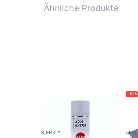
Ähnliche Produkte
Drücken
Drüc
Sie
ENT
ENTER für
mehr
Opti
Optionen
Schle
zu AVO
was
Haftgrund
in d
grau
Kör
Lackspray
500ml
− 10 %
AVO Haftgrund grau Lackspray
Schl
500ml
dive
Nass-
trock
3,99 € *
ab 0