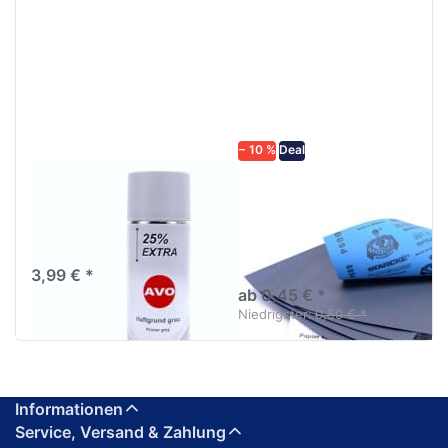
Drücken
Drücken Sie
Sie
ENTER für
ENTER für
mehr
mehr
Optionen zu
Optionen
Schleifpapier
zu AVO
wasserfest
Haftgrund
in diversen
grau
Körnungen
Lackspray
500ml
− 10 %
Deal
AVO Haftgrund grau
Schleifpapier
Lackspray 500ml
wasserfest in
diversen Körnungen
Nass-Schleifpapier zur nass
und trocken anwendung
3,99 € *
ab 0,45 € *
Niedrigster:
0,50 € *
Informationen
Service, Versand & Zahlung