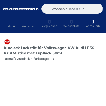
Geben Sie einen Suchbegriff ein. Währ
Vergleichen
Wunschliste
Warenkorb
Menü
Anmelden
Autolack Lackstift für Volkswagen VW Audi LE5S
Azul Mistico met Tupflack 50ml
Lackstift Autolack – Farbtongenau