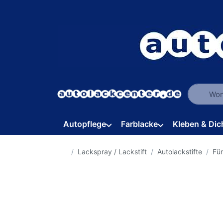
Geben Sie
Autopflege
Farblacke
Kleben & Dic
Startseite
Lackspray / Lackstift
Autolackstifte
Für