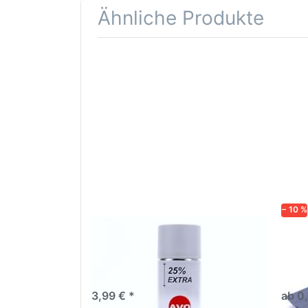
Ähnliche Produkte
Drücken
Drüc
Sie
ENT
ENTER für
mehr
Opti
Optionen
Schle
zu AVO
was
Haftgrund
in d
grau
Kör
Lackspray
500ml
− 10 %
AVO Haftgrund grau Lackspray
Schl
500ml
dive
Nass-
trock
3,99 € *
ab 0