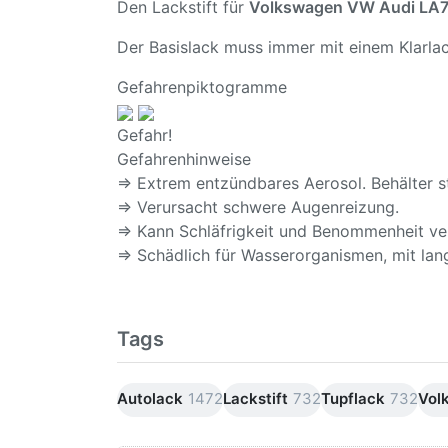
Den Lackstift für
Volkswagen VW Audi LA7
Der Basislack muss immer mit einem Klarlac
Gefahrenpiktogramme
Gefahr!
Gefahrenhinweise
⇒ Extrem entzündbares Aerosol. Behälter s
⇒ Verursacht schwere Augenreizung.
⇒ Kann Schläfrigkeit und Benommenheit ve
⇒ Schädlich für Wasserorganismen, mit lang
Tags
Autolack
1472
Lackstift
732
Tupflack
732
Vol