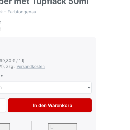
ber met Tupflack 50ml
ack – Farbtongenau
1
1
199,80 € / 1 l)
%), zzgl.
Versandkosten
Autolack Lackstift für Volkswagen VW Audi LA7Q Monosilbe
In den Warenkorb