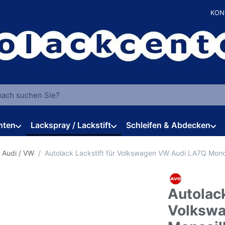
KON
 einen Suchbegriff ein. Während Sie tippen, erscheinen automat
hten
Lackspray / Lackstift
Schleifen & Abdecken
 Audi / VW
Autolack Lackstift für Volkswagen VW Audi LA7Q Mono
Autolack
Volksw