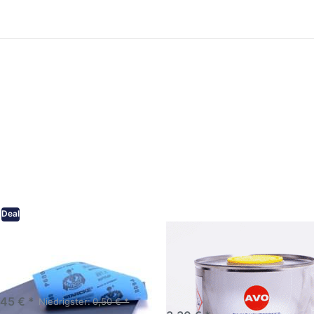
ken Sie
Drücken Sie
ER für
ENTER für
mehr
mehr Optionen
onen zu
zu AVO
ifpapier
Silikonentferner
serfest
/
iversen
Siliconentferner
nungen
500ml
A060105
Deal
eifpapier wasserfest in
AVO Silikonentferner /
rsen Körnungen
Siliconentferner 500ml
A060105
Schleifpapier zur nass und
en anwendung
,45 € *
Niedrigster:
0,50 € *