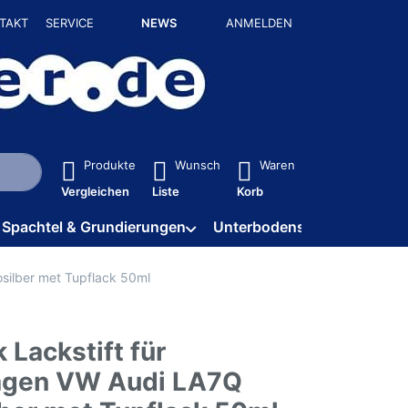
TAKT
SERVICE
NEWS
ANMELDEN
isch erste Ergebnisse. Drücken Sie die Eingabetaste, um alle 
Produkte
Wunsch
Waren
Vergleichen
Liste
Korb
Spachtel & Grundierungen
Unterbodenschutz / HV
silber met Tupflack 50ml
 Lackstift für
agen VW Audi LA7Q