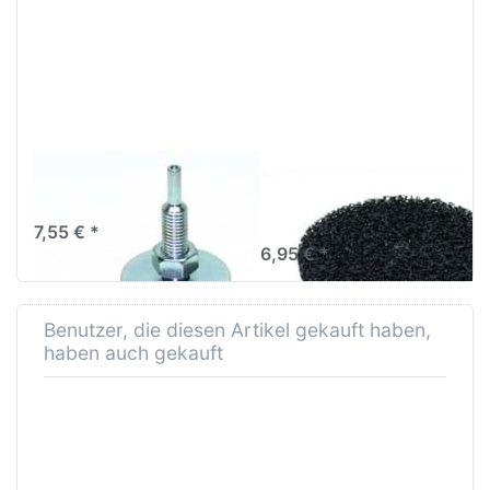
zu Spanndorn für
Optionen zu CSD
CSD
Reinigungscheibe
Reinigungsscheiben
150mm
Spanndorn für CSD
CSD
Reinigungsscheiben
Reinigungscheibe
150mm
7,55 € *
6,95 € *
Benutzer, die diesen Artikel gekauft haben,
haben auch gekauft