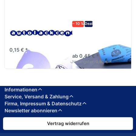
− 10 %
Deal
Lacksieb 125µm
Schleifpapier
Einweg Qualitätssieb
wasserfest in
diversen Körnungen
0,15 € *
ab 0,45 € *
Niedrigster:
0,50 € *
Informationen
Service, Versand & Zahlung
Firma, Impressum & Datenschutz
Newsletter abonnieren
Vertrag widerrufen