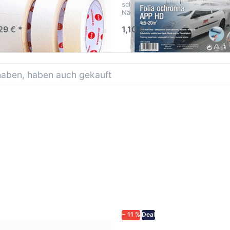
schützt vor Farbe, Schmutz und
Nässe!
29 € *
1,10 € *
 haben, haben auch gekauft
− 11 %
Deal