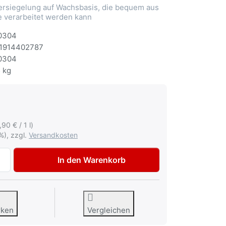
rsiegelung auf Wachsbasis, die bequem aus
 verarbeitet werden kann
0304
1914402787
0304
 kg
,90 € / 1 l)
%), zzgl.
Versandkosten
AVO Hohlraumversiegelung Spray mit Sonde 500ml A100304
In den Warenkorb
rken
Vergleichen