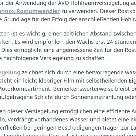
vor der Anwendung der AVO Hohlraumversiegelung auf
annox Rostumwandler
zu verwenden. Dieser Rostkon
ine Grundlage für den Erfolg der anschließenden Hoh
ten ist es wichtig, einen zeitlichen Abstand zwisc
lten. Es wird empfohlen, den Wachs erst 24 Stunden
ies ermöglicht eine angemessene Zeit für den Rostk
die nachfolgende Versiegelung zu schaffen.
egelung
zeichnet sich durch eine hervorragende wa
ht ein leicht klebriger Film mit selbstheilenden Eig
 Motorkompartiment. Bemerkenswerterweise bleibt de
 aufgetragene Schicht durch Sonneneinstrahlung od
n dieser Versiegelung ermöglichen eine effiziente 
ein, verdrängt vorhandenes Wasser und bietet eine 
erfließen bei geringen Beschädigungen tragen zur La
ützende Eigenschaften auf, ist wasserabweisend und