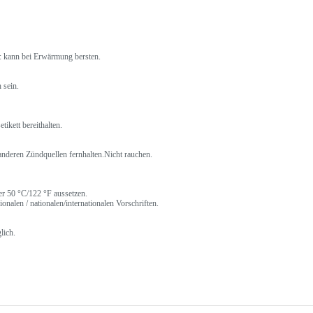
: kann bei Erwärmung bersten.
 sein.
ikett bereithalten.
nderen Zündquellen fernhalten.Nicht rauchen.
r 50 °C/122 °F aussetzen.
onalen / nationalen/internationalen Vorschriften.
lich.