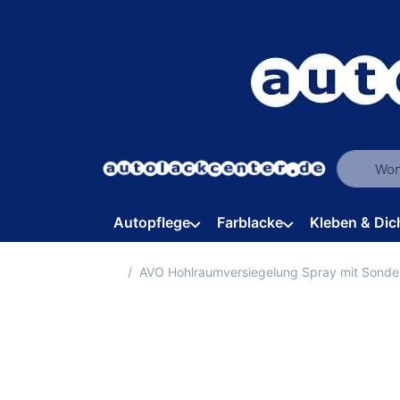
Geben Sie
Autopflege
Farblacke
Kleben & Dic
Startseite
AVO Hohlraumversiegelung Spray mit Sond