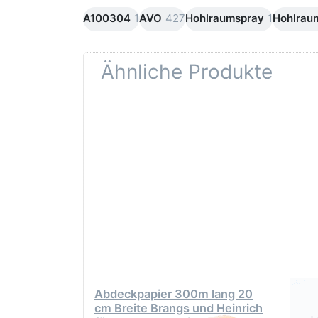
A100304
1
AVO
427
Hohlraumspray
1
Hohlrau
Ähnliche Produkte
Drücken Sie ENTER
Drüc
für mehr Optionen
ENT
zu Abdeckpapier
300m lang 20 cm
Opti
Breite Brangs und
Heinrich für
Abkl
Fahrzeuglackierung
Abkl
he
80
Abdeckpapier 300m lang 20
AVO 
cm Breite Brangs und Heinrich
Abkl