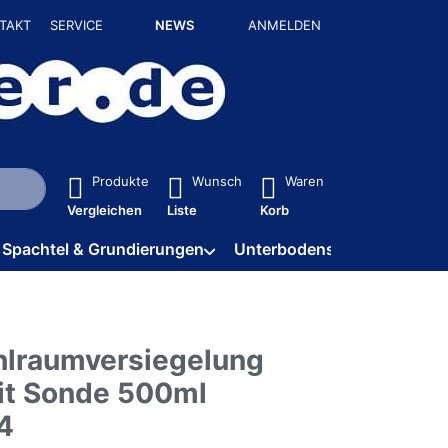
TAKT
SERVICE
NEWS
ANMELDEN
isch erste Ergebnisse. Drücken Sie die Eingabetaste, um alle 
Produkte
Wunsch
Waren
Vergleichen
Liste
Korb
Spachtel & Grundierungen
Unterbodenschutz / HV
lraumversiegelung
it Sonde 500ml
4