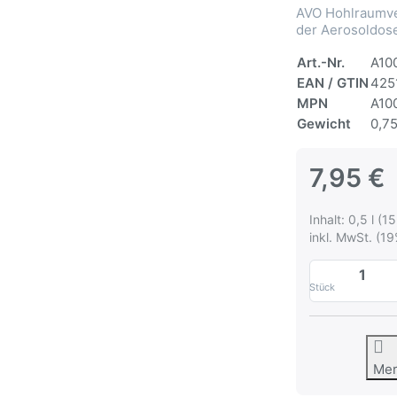
AVO Hohlraumve
der Aerosoldose
Art.-Nr.
A10
EAN / GTIN
425
MPN
A10
Gewicht
0,75
7,95 €
Inhalt: 0,5 l (15
inkl. MwSt. (19
Stück
Me