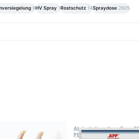
mversiegelung
6
HV Spray
1
Rostschutz
14
Spraydose
2605
ken Sie
Drücken Sie
ER für
ENTER für
mehr
mehr
onen zu
Optionen zu
AVO
Abdeckplane
ebeband
4m x 5m =
ebeband
20m² PE
ll bis
"extrem
C°/1h
reissfest"
Abklebeband
Abdeckplane 4m x 5m = 2
ebeband hell bis 80C°/1h
PE "extrem reissfest"