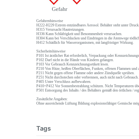
Gefahr
Gefahrenhinweise
H222-H229 Extrem entzündbares Aerosol. Behälter steht unter Druck
H315 Verursacht Hautreizungen.
H336 Kann Schläfrigkeit und Benommenheit verursachen.
H304 Kann bei Verschlucken und Eindringen in die Atemwege tödlich
H412 Schädlich für Wasserorganismen, mit langfristiger Wirkung.
Sicherheitshinweise
P101 Ist ärztlicher Rat erforderlich, Verpackung oder Kennzeichnungset
P102 Darf nicht in die Hände von Kindern gelangen.
P103 Vor Gebrauch Kennzeichnungsetikett lesen.
P210 Von Hitze, heißen Oberflächen, Funken, offenen Flammen und a
P211 Nicht gegen offene Flamme oder andere Zündquelle sprühen.
P251 Nicht durchstechen oder verbrennen, auch nicht nach Gebrauch.
P405 Unter Verschluss aufbewahren.
P410+P412 Vor Sonnenbestrahlung schützen. Nicht Temperaturen übe
P501 Entsorgung des Inhalts / des Behälters gemäß den örtlichen / regi
Zusätzliche Angaben:
Ohne ausreichende Lüftung Bildung explosionsfähiger Gemische mög
Tags