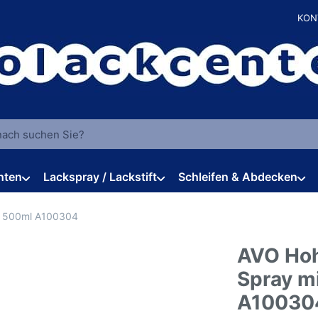
KON
 einen Suchbegriff ein. Während Sie tippen, erscheinen automat
hten
Lackspray / Lackstift
Schleifen & Abdecken
e 500ml A100304
AVO Hoh
Spray m
A10030