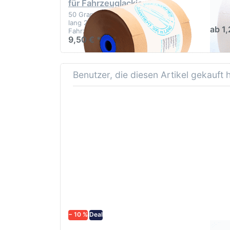
für Fahrzeuglackierung
50 Gramm pro qm², Reißfest 300m
lang 20 cm breit für
ab 1,
Fahrzeuglackierung
9,50 € *
Benutzer, die diesen Artikel gekauft
− 10 %
Deal