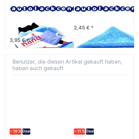
weich
MEGA CLEAN
MEGA CLEAN Profi
Microfaser
Poliertuch extra weich
Waschhandschuh
2,45 € *
Mega Hand
3,95 € *
Benutzer, die diesen Artikel gekauft haben,
haben auch gekauft
− 10 %
Deal
− 11 %
Deal