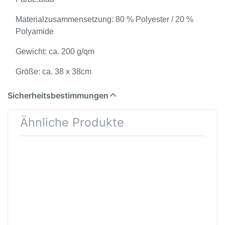
Materialzusammensetzung: 80 % Polyester / 20 %
Polyamide
Gewicht: ca. 200 g/qm
Größe: ca. 38 x 38cm
Sicherheitsbestimmungen
Ähnliche Produkte
Drücken Sie
Drücken
ENTER für mehr
Sie
Optionen zu
ENTER
MEGA CLEAN
für mehr
Microfaser
Optionen
Waschhandschuh
zu MEGA
Mega Hand
CLEAN
Profi
Poliertuch
extra