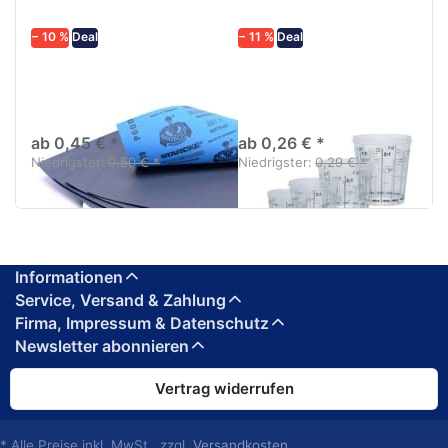
− 10 %
Deal
− 11 %
Deal
Schleifpapier
Lackmischbecher PVC
wasserfest in
mit Skala Diverse
diversen Körnungen
größen
ab 0,45 € *
ab 0,26 € *
Niedrigster:
0,50 € *
Niedrigster:
0,29 € *
Informationen
Service, Versand & Zahlung
Firma, Impressum & Datenschutz
Newsletter abonnieren
Vertrag widerrufen
* Alle Preise inkl. MwSt., zzgl.
Versandkosten