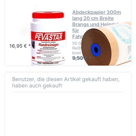
Pevastar
Abdeckpapier 300m
Handwaschpaste 3
lang 20 cm Breite
Liter
Brangs und Heinrich
für
Effektive Reinigungspaste
Fahrzeuglackierung
50 Gramm pro qm²,
16,95 € *
Reißfest 300m lang 20 cm
breit für
9,50 € *
Fahrzeuglackierung
Benutzer, die diesen Artikel gekauft haben,
haben auch gekauft