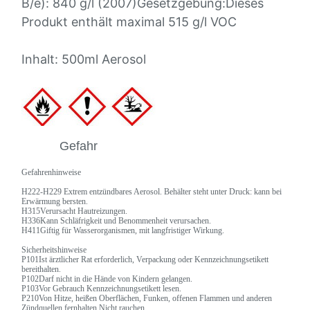
B/e): 840 g/l (2007)Gesetzgebung:Dieses
Produkt enthält maximal 515 g/l VOC
Inhalt: 500ml Aerosol
Gefahr
Gefahrenhinweise
H222-H229 Extrem entzündbares Aerosol. Behälter steht unter Druck: kann bei
Erwärmung bersten.
H315Verursacht Hautreizungen.
H336Kann Schläfrigkeit und Benommenheit verursachen.
H411Giftig für Wasserorganismen, mit langfristiger Wirkung.
Sicherheitshinweise
P101Ist ärztlicher Rat erforderlich, Verpackung oder Kennzeichnungsetikett
bereithalten.
P102Darf nicht in die Hände von Kindern gelangen.
P103Vor Gebrauch Kennzeichnungsetikett lesen.
P210Von Hitze, heißen Oberflächen, Funken, offenen Flammen und anderen
Zündquellen fernhalten.Nicht rauchen.