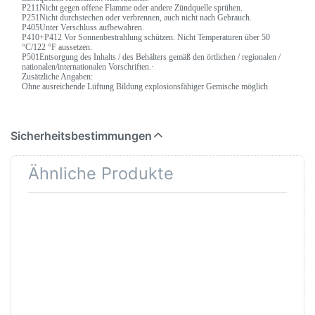
P211Nicht gegen offene Flamme oder andere Zündquelle sprühen.
P251Nicht durchstechen oder verbrennen, auch nicht nach Gebrauch.
P405Unter Verschluss aufbewahren.
P410+P412 Vor Sonnenbestrahlung schützen. Nicht Temperaturen über 50
°C/122 °F aussetzen.
P501Entsorgung des Inhalts / des Behälters gemäß den örtlichen / regionalen /
nationalen/internationalen Vorschriften.·
Zusätzliche Angaben:
Ohne ausreichende Lüftung Bildung explosionsfähiger Gemische möglich
Sicherheitsbestimmungen
Ähnliche Produkte
Drücken Sie
Drücken Sie ENTER
ENTER für mehr
für mehr Optionen
Optionen zu
zu Abdeckpapier
Pevastar
300m lang 20 cm
Handwaschpaste
Breite Brangs und
3 Liter
Heinrich für
Fahrzeuglackierung