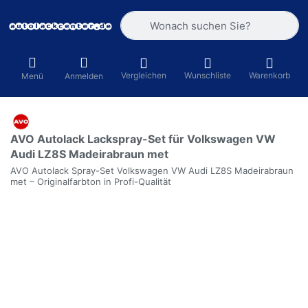
Geben Sie einen Suchbegriff ein. Währ
Vergleichen
Wunschliste
Warenkorb
Menü
Anmelden
AVO Autolack Lackspray-Set für Volkswagen VW
Audi LZ8S Madeirabraun met
AVO Autolack Spray-Set Volkswagen VW Audi LZ8S Madeirabraun
met – Originalfarbton in Profi-Qualität