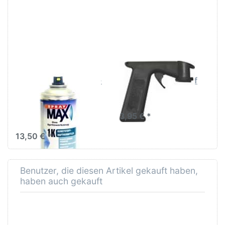
Optionen zu
für mehr
SprayMax
Optionen
Kunststoff-
zu
Haftvermittler
SprayMax
Spray 400ml
Handgriff
SPRAYMAX
SPRAYMAX
SprayMax Kunststoff-
SprayMax Handgriff
Haftvermittler Spray
400ml
3,95 € *
13,50 € *
Benutzer, die diesen Artikel gekauft haben,
haben auch gekauft