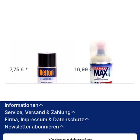
Belton Special
SprayMax 2K Epoxy-
Lackspray 400ml
Grundierfüller beige
anthrazit metallic
Spray 400ml 680032
7,75 € *
16,99 € *
Informationen
Service, Versand & Zahlung
Firma, Impressum & Datenschutz
Newsletter abonnieren
Vertrag widerrufen