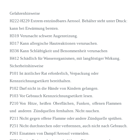
Gefahrenhinweise
H222-H229 Extrem entzündbares Aerosol. Behälter steht unter Druck:
kann bei Erwärmung bersten.
H319 Verursacht schwere Augenreizung.
H317 Kann allergische Hautreaktionen verursachen.
H336 Kann Schläfrigkeit und Benommenheit verursachen
H412 Schädlich für Wasserorganismen, mit langfristiger Wirkung.
Sicherheitshinweise
P101 Ist ärztlicher Rat erforderlich, Verpackung oder
Kennzeichnungsetikett bereithalten.
P102 Darf nicht in die Hände von Kindern gelangen.
P103 Vor Gebrauch Kennzeichnungsetikett lesen.
P210 Von Hitze, heißen Oberflächen, Funken, offenen Flammen
und anderen Zündquellen fernhalten. Nicht rauchen.
P211 Nicht gegen offene Flamme oder andere Zündquelle sprühen.
P251 Nicht durchstechen oder verbrennen, auch nicht nach Gebrauch.
P261 Einatmen von Dampf/Aerosol vermeiden.