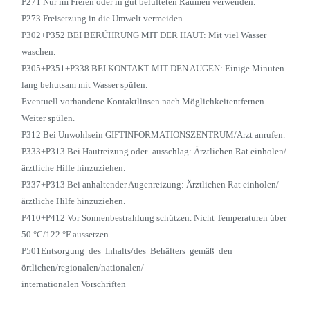
P271 Nur im Freien oder in gut belüfteten Räumen verwenden.
P273 Freisetzung in die Umwelt vermeiden.
P302+P352 BEI BERÜHRUNG MIT DER HAUT: Mit viel Wasser
waschen.
P305+P351+P338 BEI KONTAKT MIT DEN AUGEN: Einige Minuten
lang behutsam mit Wasser spülen.
Eventuell vorhandene Kontaktlinsen nach Möglichkeitentfernen.
Weiter spülen.
P312 Bei Unwohlsein GIFTINFORMATIONSZENTRUM/Arzt anrufen.
P333+P313 Bei Hautreizung oder -ausschlag: Ärztlichen Rat einholen/
ärztliche Hilfe hinzuziehen.
P337+P313 Bei anhaltender Augenreizung: Ärztlichen Rat einholen/
ärztliche Hilfe hinzuziehen.
P410+P412 Vor Sonnenbestrahlung schützen. Nicht Temperaturen über
50 °C/122 °F aussetzen.
P501Entsorgung des Inhalts/des Behälters gemäß den
örtlichen/regionalen/nationalen/
internationalen Vorschriften