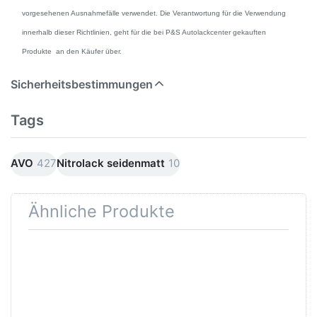
vorgesehenen Ausnahmefälle verwendet. Die Verantwortung für die Verwendung
innerhalb dieser Richtlinien, geht für die bei P&S Autolackcenter gekauften
Produkte an den Käufer über.
Sicherheitsbestimmungen
Tags
AVO
427
Nitrolack seidenmatt
10
Ähnliche Produkte
Drücken Sie
Drücken Sie
ENTER für mehr
ENTER für mehr
Optionen zu
Optionen zu
Lackmischbecher
RECOLOR
PVC mit Skala
Nitroverdünnung
Diverse größen
1Liter