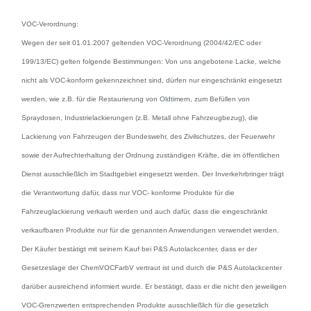
VOC-Verordnung:
Wegen der seit 01.01.2007 geltenden VOC-Verordnung (2004/42/EC oder
199/13/EC) gelten folgende Bestimmungen: Von uns angebotene Lacke, welche
nicht als VOC-konform gekennzeichnet sind, dürfen nur eingeschränkt eingesetzt
werden, wie z.B. für die Restaurierung von Oldtimern, zum Befüllen von
Spraydosen, Industrielackierungen (z.B. Metall ohne Fahrzeugbezug), die
Lackierung von Fahrzeugen der Bundeswehr, des Zivilschutzes, der Feuerwehr
sowie der Aufrechterhaltung der Ordnung zuständigen Kräfte, die im öffentlichen
Dienst ausschließlich im Stadtgebiet eingesetzt werden. Der Inverkehrbringer trägt
die Verantwortung dafür, dass nur VOC- konforme Produkte für die
Fahrzeuglackierung verkauft werden und auch dafür, dass die eingeschränkt
verkaufbaren Produkte nur für die genannten Anwendungen verwendet werden.
Der Käufer bestätigt mit seinem Kauf bei P&S Autolackcenter, dass er der
Gesetzeslage der ChemVOCFarbV vertraut ist und durch die P&S Autolackcenter
darüber ausreichend informiert wurde. Er bestätigt, dass er die nicht den jeweiligen
VOC-Grenzwerten entsprechenden Produkte ausschließlich für die gesetzlich