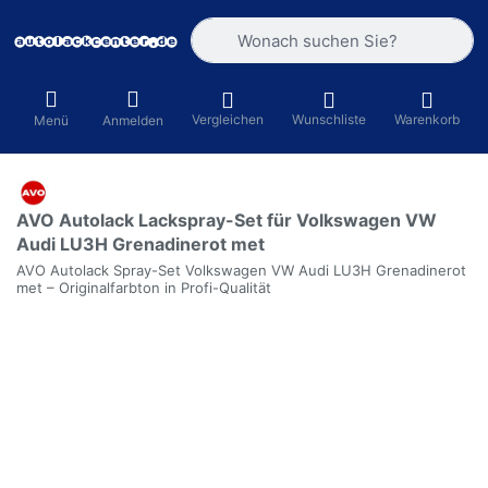
Geben Sie einen Suchbegriff ein. Währ
Vergleichen
Wunschliste
Warenkorb
Menü
Anmelden
AVO Autolack Lackspray-Set für Volkswagen VW
Audi LU3H Grenadinerot met
AVO Autolack Spray-Set Volkswagen VW Audi LU3H Grenadinerot
met – Originalfarbton in Profi-Qualität