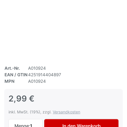
Art.-Nr.
A010924
EAN / GTIN
4251914404897
MPN
A010924
2,99 €
inkl. MwSt. (19%), zzgl.
Versandkosten
AVO Duftbaum "Ice Cream" Lufterfrischer
Menge:
1
In den Warenkorb