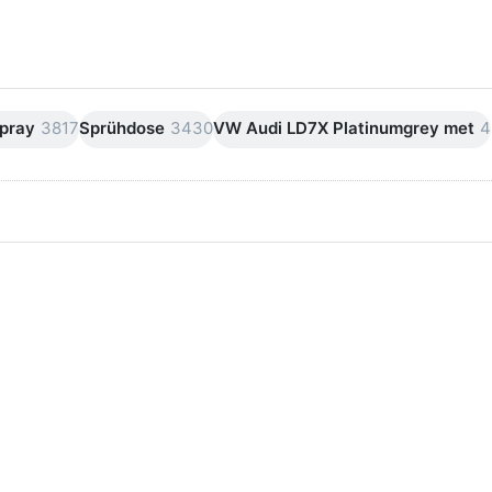
pray
3817
Sprühdose
3430
VW Audi LD7X Platinumgrey met
4
ken Sie
Drücken Sie
ER für
ENTER für
mehr
mehr Optionen
onen zu
zu AVO
ifpapier
Silikonentferner
serfest
/
iversen
Siliconentferner
nungen
500ml
A060105