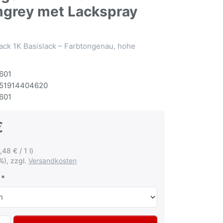
mgrey met Lackspray
ack 1K Basislack – Farbtongenau, hohe
601
51914404620
601
€
,48 € / 1 l)
%), zzgl.
Versandkosten
Autolack Spraydose für Volkswagen VW Audi LD7X Platinum