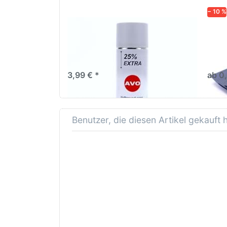
− 10 %
AVO Haftgrund grau Lackspray
Schl
500ml
dive
Nass-
trock
3,99 € *
ab 0
Benutzer, die diesen Artikel gekauft