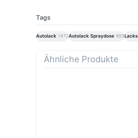
Tags
Autolack
1472
Autolack Spraydose
893
Lacks
Ähnliche Produkte
Drücken
Drüc
Sie
ENT
ENTER für
mehr
Opti
Optionen
Schle
zu AVO
was
Haftgrund
in d
grau
Kör
Lackspray
500ml