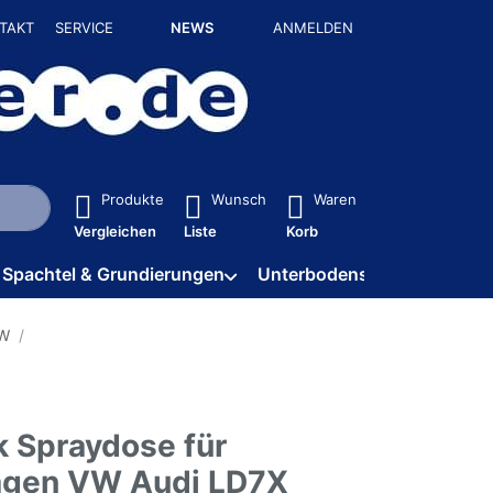
TAKT
SERVICE
NEWS
ANMELDEN
isch erste Ergebnisse. Drücken Sie die Eingabetaste, um alle 
Produkte
Wunsch
Waren
Vergleichen
Liste
Korb
Spachtel & Grundierungen
Unterbodenschutz / HV
VW
k Spraydose für
agen VW Audi LD7X