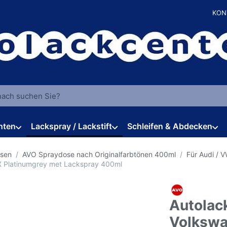
KON
 einen Suchbegriff ein. Während Sie tippen, erscheinen automat
hten
Lackspray / Lackstift
Schleifen & Abdecken
osen
AVO Spraydose nach Originalfarbtönen 400ml
Für Audi / 
X Platinumgrey met Lackspray 400ml
Autolac
Volksw