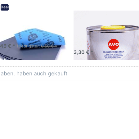
Deal
eifpapier wasserfest in
AVO Silikonentferner /
rsen Körnungen
Siliconentferner 500ml
A060105
Schleifpapier zur nass und
en anwendung
,45 € *
Niedrigster:
0,50 € *
3,30 € *
 haben, haben auch gekauft