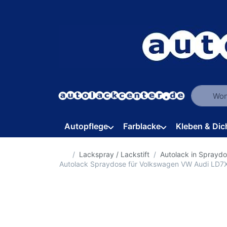
Geben Sie
Autopflege
Farblacke
Kleben & Dic
Startseite
Lackspray / Lackstift
Autolack in Sprayd
Autolack Spraydose für Volkswagen VW Audi LD7