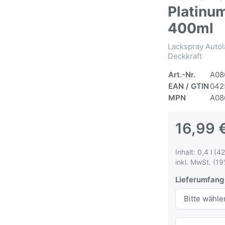
Platinu
400ml
Lackspray Autol
Deckkraft
Art.-Nr.
A08
EAN / GTIN
042
MPN
A08
16,99 
Inhalt: 0,4 l (42
inkl. MwSt. (19
Lieferumfang