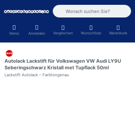
Geben Sie einen Suchbegriff ein. Währ
Vergleichen
Wunschliste
Warenkorb
Menü
Anmelden
Autolack Lackstift für Volkswagen VW Audi LY9U
Seberingschwarz Kristall met Tupflack 50ml
Lackstift Autolack – Farbtongenau