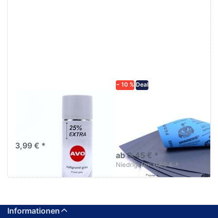
Drücken
Drücken Sie
Sie
ENTER für
ENTER für
mehr
mehr
Optionen zu
Optionen
Schleifpapier
zu AVO
wasserfest
Haftgrund
in diversen
grau
Körnungen
Lackspray
500ml
− 10 %
Deal
AVO Haftgrund grau
Schleifpapier
Lackspray 500ml
wasserfest in
diversen Körnungen
Nass-Schleifpapier zur nass
und trocken anwendung
3,99 € *
ab 0,45 € *
Niedrigster:
0,50 € *
Informationen