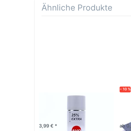
Ähnliche Produkte
Drücken
Drüc
Sie
ENT
ENTER für
mehr
Opti
Optionen
Schle
zu AVO
was
Haftgrund
in d
grau
Kör
Lackspray
500ml
− 10 %
AVO Haftgrund grau Lackspray
Schl
500ml
dive
Nass-
trock
3,99 € *
ab 0