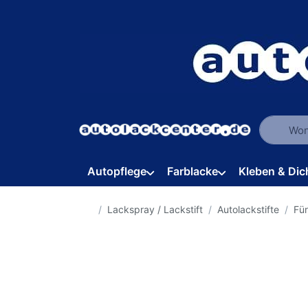
Geben Sie
Autopflege
Farblacke
Kleben & Dic
Startseite
Lackspray / Lackstift
Autolackstifte
Für