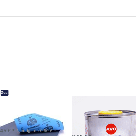
ken Sie
Drücken Sie
ER für
ENTER für
mehr
mehr Optionen
onen zu
zu AVO
ifpapier
Silikonentferner
serfest
/
iversen
Siliconentferner
nungen
500ml
A060105
Deal
eifpapier wasserfest in
AVO Silikonentferner /
rsen Körnungen
Siliconentferner 500ml
A060105
Schleifpapier zur nass und
en anwendung
,45 € *
Niedrigster:
0,50 € *