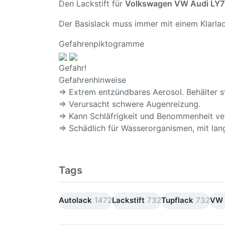
Den Lackstift für
Volkswagen VW Audi LY7T 
Der Basislack muss immer mit einem Klarlac
Gefahrenpiktogramme
Gefahr!
Gefahrenhinweise
⇒ Extrem entzündbares Aerosol. Behälter s
⇒ Verursacht schwere Augenreizung.
⇒ Kann Schläfrigkeit und Benommenheit ve
⇒ Schädlich für Wasserorganismen, mit lang
Tags
Autolack
1472
Lackstift
732
Tupflack
732
VW A