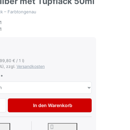
silber met Tupflack 50ml
ack – Farbtongenau
1
1
199,80 € / 1 l)
%), zzgl.
Versandkosten
Autolack Lackstift für Volkswagen VW Audi LY7T Kristallsil
In den Warenkorb