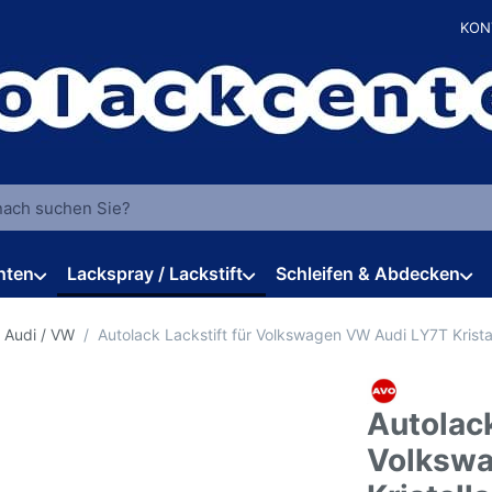
KON
 einen Suchbegriff ein. Während Sie tippen, erscheinen automat
hten
Lackspray / Lackstift
Schleifen & Abdecken
 Audi / VW
Autolack Lackstift für Volkswagen VW Audi LY7T Krista
Autolack
Volkswa