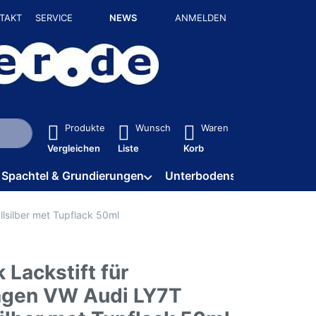
TAKT
SERVICE
NEWS
ANMELDEN
isch erste Ergebnisse. Drücken Sie die Eingabetaste, um alle 
Produkte
Wunsch
Waren
Vergleichen
Liste
Korb
Spachtel & Grundierungen
Unterbodenschutz / HV
llsilber met Tupflack 50ml
 Lackstift für
gen VW Audi LY7T