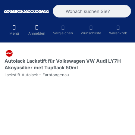
Geben Sie einen Suchbegriff ein. Währ
Vergleichen
Wunschliste
Warenkorb
Menü
Anmelden
Autolack Lackstift für Volkswagen VW Audi LY7H
Akoyasilber met Tupflack 50ml
Lackstift Autolack – Farbtongenau