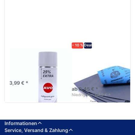
Drücken
Drücken Sie
Sie
ENTER für
ENTER für
mehr
mehr
Optionen zu
Optionen
Schleifpapier
zu AVO
wasserfest
Haftgrund
in diversen
grau
Körnungen
Lackspray
500ml
− 10 %
Deal
AVO Haftgrund grau
Schleifpapier
Lackspray 500ml
wasserfest in
diversen Körnungen
Nass-Schleifpapier zur nass
und trocken anwendung
3,99 € *
ab 0,45 € *
Niedrigster:
0,50 € *
Informationen
Service, Versand & Zahlung