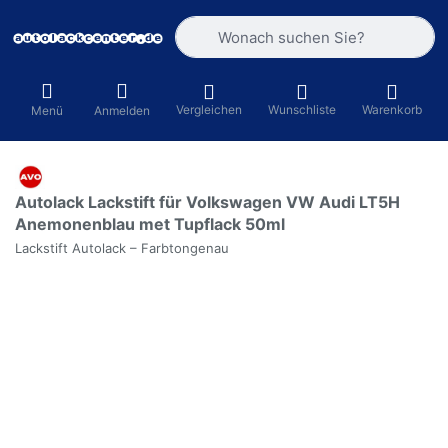
Geben Sie einen Suchbegriff ein. Währ
Vergleichen
Wunschliste
Warenkorb
Menü
Anmelden
Autolack Lackstift für Volkswagen VW Audi LT5H
Anemonenblau met Tupflack 50ml
Lackstift Autolack – Farbtongenau