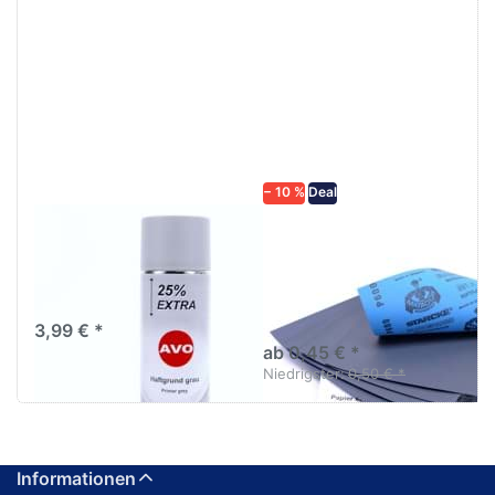
Drücken
Drücken Sie
Sie
ENTER für
ENTER für
mehr
mehr
Optionen zu
Optionen
Schleifpapier
zu AVO
wasserfest
Haftgrund
in diversen
grau
Körnungen
Lackspray
500ml
− 10 %
Deal
AVO Haftgrund grau
Schleifpapier
Lackspray 500ml
wasserfest in
diversen Körnungen
Nass-Schleifpapier zur nass
und trocken anwendung
3,99 € *
ab 0,45 € *
Niedrigster:
0,50 € *
Informationen