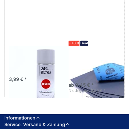
Drücken
Drücken Sie
Sie
ENTER für
ENTER für
mehr
mehr
Optionen zu
Optionen
Schleifpapier
zu AVO
wasserfest
Haftgrund
in diversen
grau
Körnungen
Lackspray
500ml
− 10 %
Deal
AVO Haftgrund grau
Schleifpapier
Lackspray 500ml
wasserfest in
diversen Körnungen
Nass-Schleifpapier zur nass
und trocken anwendung
3,99 € *
ab 0,45 € *
Niedrigster:
0,50 € *
Informationen
Service, Versand & Zahlung