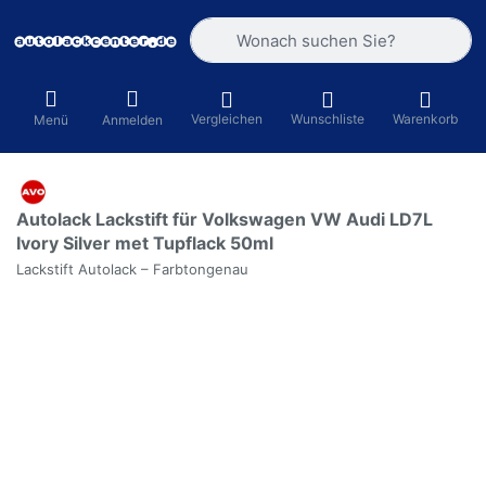
Geben Sie einen Suchbegriff ein. Währ
Vergleichen
Wunschliste
Warenkorb
Menü
Anmelden
Autolack Lackstift für Volkswagen VW Audi LD7L
Ivory Silver met Tupflack 50ml
Lackstift Autolack – Farbtongenau