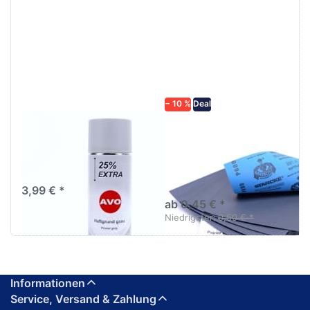
Drücken
Drücken Sie
Sie
ENTER für
ENTER für
mehr
mehr
Optionen zu
Optionen
Schleifpapier
zu AVO
wasserfest
Haftgrund
in diversen
grau
Körnungen
Lackspray
500ml
− 10 %
Deal
AVO Haftgrund grau
Schleifpapier
Lackspray 500ml
wasserfest in
diversen Körnungen
Nass-Schleifpapier zur nass
und trocken anwendung
3,99 € *
ab 0,45 € *
Niedrigster:
0,50 € *
Informationen
Service, Versand & Zahlung