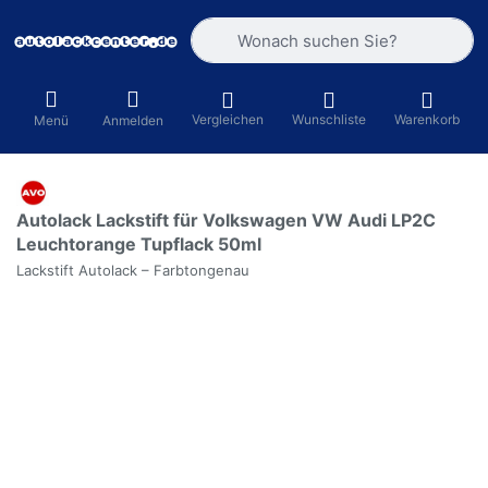
Geben Sie einen Suchbegriff ein. Währ
Vergleichen
Wunschliste
Warenkorb
Menü
Anmelden
Autolack Lackstift für Volkswagen VW Audi LP2C
Leuchtorange Tupflack 50ml
Lackstift Autolack – Farbtongenau