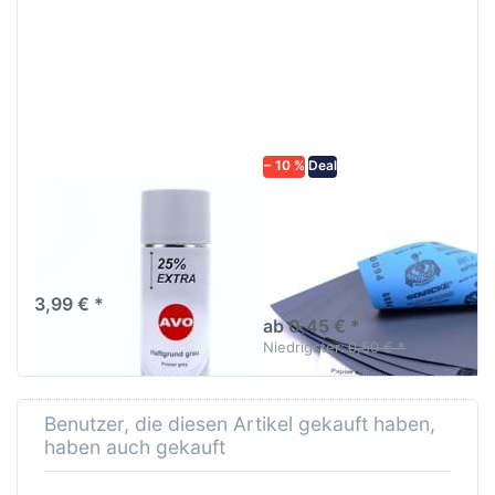
Drücken
Drücken Sie
Sie
ENTER für
ENTER für
mehr
mehr
Optionen zu
Optionen
Schleifpapier
zu AVO
wasserfest
Haftgrund
in diversen
grau
Körnungen
Lackspray
500ml
− 10 %
Deal
AVO Haftgrund grau
Schleifpapier
Lackspray 500ml
wasserfest in
diversen Körnungen
Nass-Schleifpapier zur nass
und trocken anwendung
3,99 € *
ab 0,45 € *
Niedrigster:
0,50 € *
Benutzer, die diesen Artikel gekauft haben,
haben auch gekauft