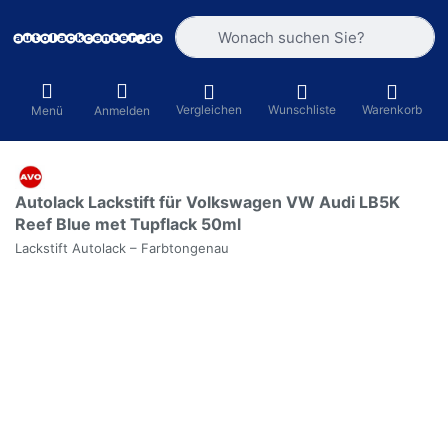
Geben Sie einen Suchbegriff ein. Währ
Vergleichen
Wunschliste
Warenkorb
Menü
Anmelden
Autolack Lackstift für Volkswagen VW Audi LB5K
Reef Blue met Tupflack 50ml
Lackstift Autolack – Farbtongenau