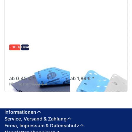
− 10 %
Deal
Schleifpapier
AVO "AVOFLEX"
wasserfest in
Schleifscheiben
diversen Körnungen
Ø150mm Multiloch
ab 0,45 € *
ab 1,89 € *
Niedrigster:
0,50 € *
Informationen
Service, Versand & Zahlung
Firma, Impressum & Datenschutz