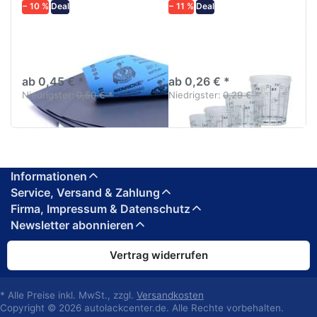
− 10 %
Deal
− 11 %
Deal
Schleifpapier
Lackmischbecher PVC
wasserfest in
mit Skala Diverse
diversen Körnungen
größen
ab 0,45 € *
ab 0,26 € *
Niedrigster:
0,50 € *
Niedrigster:
0,29 € *
Informationen
Service, Versand & Zahlung
Firma, Impressum & Datenschutz
Newsletter abonnieren
Vertrag widerrufen
* Alle Preise inkl. MwSt., zzgl.
Versandkosten
Copyright © 2026 autolackcenter.de. Alle Rechte vorbehalten.