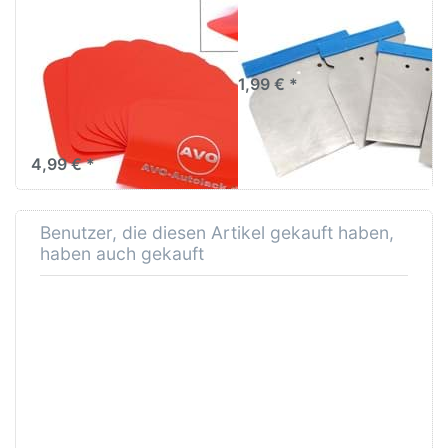
Karosseriespachtel
4er Set
10Stück
hochflexibles
Plastikspachtel
Federbandstahl
Kunststoffspachtel
1,99 € *
115 x 78mm
AVO Karosseriespachtel zur
Verarbeitung von
Spachtelmassen
4,99 € *
Benutzer, die diesen Artikel gekauft haben,
haben auch gekauft