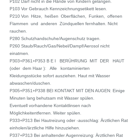
P102 Darf nicht in die Hände von Kindern gelangen.
P103 Vor Gebrauch Kennzeichnungsetikett lesen.
P210 Von Hitze, heißen Oberflächen, Funken, offenen
Flammen und anderen Zündquellen fernhalten. Nicht
rauchen.
P280 Schutzhandschuhe/Augenschutz tragen.
P260 Staub/Rauch/Gas/Nebel/Dampf/Aerosol nicht
einatmen.
P303+P361+P353 B E I BERÜHRUNG MIT DER HAUT
(oder dem Haar ): Alle kontaminierten
Kleidungsstücke sofort ausziehen. Haut mit Wasser
abwaschen/duschen.
P305+P351+P338 BEI KONTAKT MIT DEN AUGEN: Einige
Minuten lang behutsam mit Wasser spülen.
Eventuell vorhandene Kontaktlinsen nach
Möglichkeitentfernen. Weiter spülen.
P333+P313 Bei Hautreizung oder -ausschlag: Ärztlichen Rat
einholen/ärztliche Hilfe hinzuziehen.
P337+P313 Bei anhaltender Augenreizung: Ärztlichen Rat