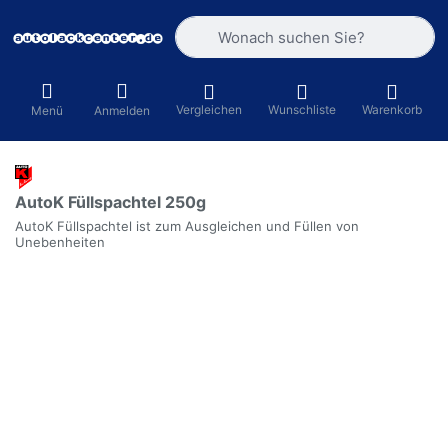
Geben Sie einen Suchbegriff ein. Währ
Vergleichen
Wunschliste
Warenkorb
Menü
Anmelden
AutoK Füllspachtel 250g
AutoK Füllspachtel ist zum Ausgleichen und Füllen von
Unebenheiten