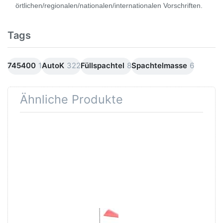
örtlichen/regionalen/nationalen/internationalen Vorschriften
.
Tags
745400
1
AutoK
322
Füllspachtel
8
Spachtelmasse
6
Ähnliche Produkte
Drücken Sie
Drücken Sie
ENTER für mehr
ENTER für
Optionen zu AVO
mehr
Karosseriespachtel
Optionen zu
10Stück
Japanspachtel
Plastikspachtel
Metall 4er Set
Kunststoffspachtel
115 x 78mm
AVO
Japanspachtel Metall