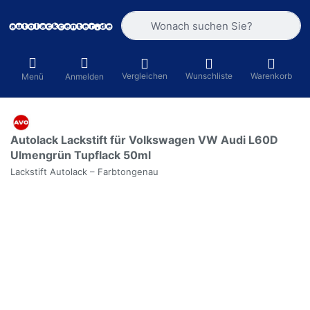
Geben Sie einen Suchbegriff ein. Währ
Vergleichen
Wunschliste
Warenkorb
Menü
Anmelden
Autolack Lackstift für Volkswagen VW Audi L60D
Ulmengrün Tupflack 50ml
Lackstift Autolack – Farbtongenau