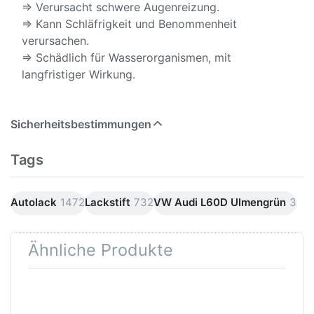
⇒ Verursacht schwere Augenreizung.
⇒ Kann Schläfrigkeit und Benommenheit
verursachen.
⇒ Schädlich für Wasserorganismen, mit
langfristiger Wirkung.
Sicherheitsbestimmungen
Tags
Autolack
1472
Lackstift
732
VW Audi L60D Ulmengrün
3
Ähnliche Produkte
Drücken
Drücken Sie
Sie
ENTER für
ENTER für
mehr