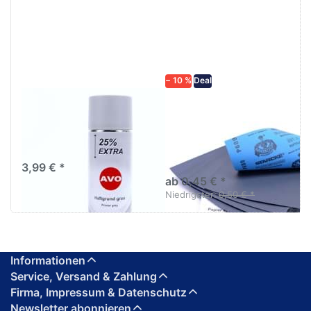
mehr
Optionen zu
Optionen
Schleifpapier
zu AVO
wasserfest
Haftgrund
in diversen
grau
Körnungen
Lackspray
500ml
− 10 %
Deal
AVO Haftgrund grau
Schleifpapier
Lackspray 500ml
wasserfest in
diversen Körnungen
Nass-Schleifpapier zur nass
und trocken anwendung
3,99 € *
ab 0,45 € *
Niedrigster:
0,50 € *
Informationen
Service, Versand & Zahlung
Firma, Impressum & Datenschutz
Newsletter abonnieren