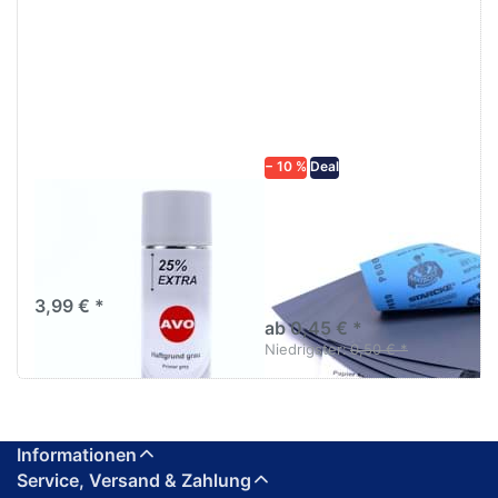
Drücken
Drücken Sie
Sie
ENTER für
ENTER für
mehr
mehr
Optionen zu
Optionen
Schleifpapier
zu AVO
wasserfest
Haftgrund
in diversen
grau
Körnungen
Lackspray
500ml
− 10 %
Deal
AVO Haftgrund grau
Schleifpapier
Lackspray 500ml
wasserfest in
diversen Körnungen
Nass-Schleifpapier zur nass
und trocken anwendung
3,99 € *
ab 0,45 € *
Niedrigster:
0,50 € *
Informationen
Service, Versand & Zahlung