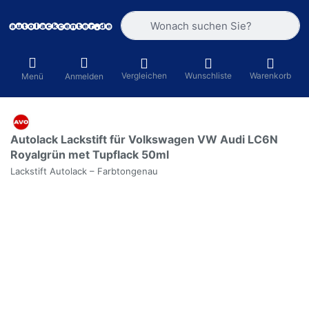
Geben Sie einen Suchbegriff ein. Währ
Vergleichen
Wunschliste
Warenkorb
Menü
Anmelden
Autolack Lackstift für Volkswagen VW Audi LC6N
Royalgrün met Tupflack 50ml
Lackstift Autolack – Farbtongenau